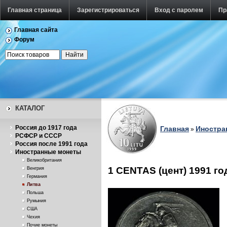
Главная страница
Зарегистрироваться
Вход с паролем
Пр
Главная сайта
Форум
КАТАЛОГ
Россия до 1917 года
Главная
Иностра
»
РСФСР и СССР
Россия после 1991 года
Иностранные монеты
Великобритания
1 CENTAS (цент) 1991 го
Венгрия
Германия
Литва
Польша
Румыния
США
Чехия
Почие монеты