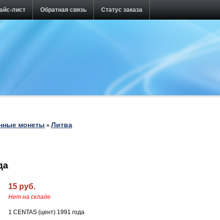
айс-лист
Обратная связь
Статус заказа
нные монеты
Литва
»
да
15 руб.
Нет на складе
1 CENTAS (цент) 1991 года