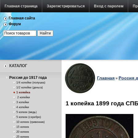
Главная страница
Зарегистрироваться
Вход с паролем
Пр
Главная сайта
Форум
КАТАЛОГ
Россия до 1917 года
Главная
Россия д
»
1/4 копейки (полушка)
1/2 копейки (деньга)
1 копейка
2 копейки
1 копейка 1899 года СП
3 копейки
4 копейки
5 копеек (медь)
5 копеек (серебро)
10 копеек (гривенник)
15 копеек
20 копеек
25 копеек