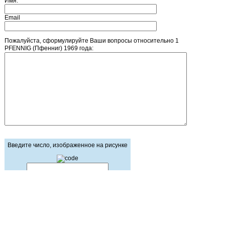
Имя:
Email
Пожалуйста, сформулируйте Ваши вопросы относительно 1
PFENNIG (Пфенниг) 1969 года:
Введите число, изображенное на рисунке
Главная страница
Зарегистрироваться
Корзина
Вход с паролем
Прайс-лист