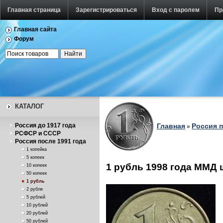
Главная страница
Зарегистрироваться
Вход с паролем
Пр
Главная сайта
Форум
КАТАЛОГ
Россия до 1917 года
Главная
Россия п
»
РСФСР и СССР
Россия после 1991 года
1 копейка
5 копеек
1 рубль 1998 года ММД 
10 копеек
50 копеек
1 рубль
2 рубля
5 рублей
10 рублей
20 рублей
50 рублей