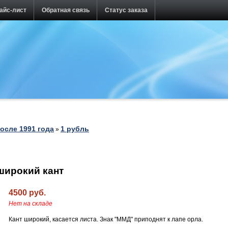
айс-лист
Обратная связь
Статус заказа
осле 1991 года
1 рубль
»
широкий кант
4500 руб.
Нет на складе
Кант широкий, касается листа. Знак "ММД" приподнят к лапе орла.