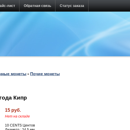
айс-лист
Обратная связь
Статус заказа
нные монеты
Почие монеты
»
 года Кипр
15 руб.
Нет на складе
10 CENTS Центов
Диаметр : 24.5 мм