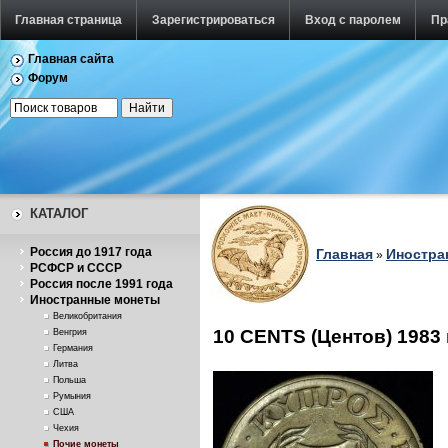
Главная страница
Зарегистрироваться
Вход с паролем
Пр
Главная сайта
Форум
КАТАЛОГ
Россия до 1917 года
Главная
Иностра
»
РСФСР и СССР
Россия после 1991 года
Иностранные монеты
Великобритания
10 CENTS (Центов) 1983
Венгрия
Германия
Литва
Польша
Румыния
США
Чехия
Почие монеты