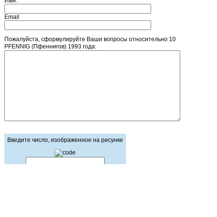
Имя:
Email
Пожалуйста, сформулируйте Ваши вопросы относительно 10
PFENNIG (Пфеннигов) 1993 года:
Введите число, изображенное на рисунке
Главная страница
Зарегистрироваться
Корзина
Вход с паролем
Прайс-лист