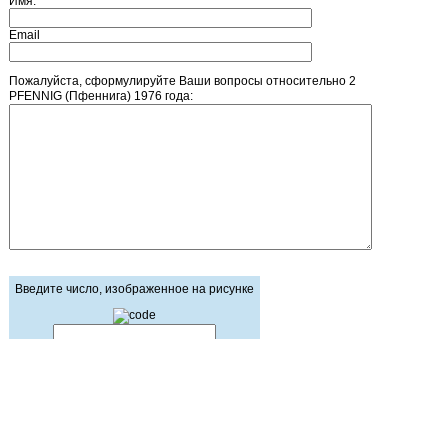
Имя:
Email
Пожалуйста, сформулируйте Ваши вопросы относительно 2
PFENNIG (Пфеннига) 1976 года:
Введите число, изображенное на рисунке
Главная страница
Зарегистрироваться
Корзина
Вход с паролем
Прайс-лист