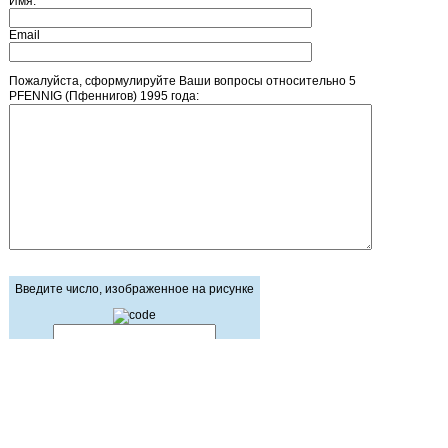
Имя:
Email
Пожалуйста, сформулируйте Ваши вопросы относительно 5
PFENNIG (Пфеннигов) 1995 года:
Введите число, изображенное на рисунке
Главная страница
Зарегистрироваться
Корзина
Вход с паролем
Прайс-лист