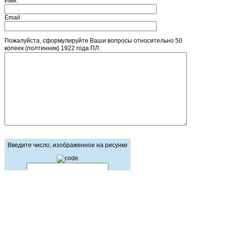
Имя:
Email
Пожалуйста, сформулируйте Ваши вопросы относительно 50
копеек (полтинник) 1922 года ПЛ:
Введите число, изображенное на рисунке
Главная страница
Зарегистрироваться
Корзина
Вход с паролем
Прайс-лист