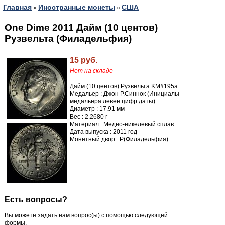
Главная
Иностранные монеты
США
»
»
One Dime 2011 Дайм (10 центов)
Рузвельта (Филадельфия)
15 руб.
Нет на складе
Дайм (10 центов) Рузвельта KM#195a
Медальер : Джон Р.Синнок (Инициалы
медальера левее цифр даты)
Диаметр : 17.91 мм
Вес : 2.2680 г
Материал : Медно-никелевый сплав
Дата выпуска : 2011 год
Монетный двор : P(Филадельфия)
Есть вопросы?
Вы можете задать нам вопрос(ы) с помощью следующей
формы.