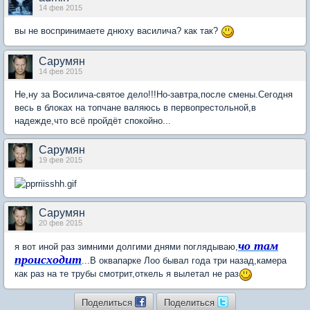
14 фев 2015
вы не воспринимаете днюху василича? как так?
Сарумян
14 фев 2015
Не,ну за Восилича-святое дело!!!Но-завтра,после смены.Сегодня
весь в блоках на топчане валяюсь в первопрестольной,в
надежде,что всё пройдёт спокойно...
Сарумян
19 фев 2015
Сарумян
20 фев 2015
чо там
я вот иной раз зимними долгими днями поглядываю,
происходит
...В оквапарке Лоо бывал года три назад,камера
как раз на те трубы смотрит,откель я вылетал не раз
Поделиться
Поделиться