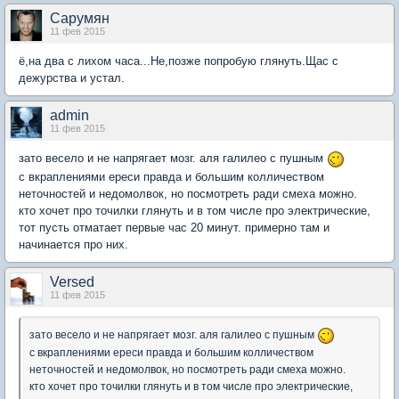
Сарумян
11 фев 2015
ё,на два с лихом часа...Не,позже попробую глянуть.Щас с
дежурства и устал.
admin
11 фев 2015
зато весело и не напрягает мозг. аля галилео с пушным
с вкраплениями ереси правда и большим колличеством
неточностей и недомолвок, но посмотреть ради смеха можно.
кто хочет про точилки глянуть и в том числе про электрические,
тот пусть отматает первые час 20 минут. примерно там и
начинается про них.
Versed
11 фев 2015
зато весело и не напрягает мозг. аля галилео с пушным
с вкраплениями ереси правда и большим колличеством
неточностей и недомолвок, но посмотреть ради смеха можно.
кто хочет про точилки глянуть и в том числе про электрические,