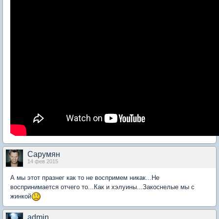
Сарумян
14 фев 2015
А мы этот празнег как то не воспримем никак...Не
воспринимается отчего то...Как и хэлуины...Закоснелые мы с
жинкой
admin