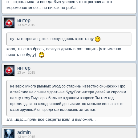
о... строганина. я всегда был уверен что строганина это
мороженое мясо... но ни как не рыба.
интер
13 окт 2015
ну ты то кросаец,это я всякую дрянь в рот тащу
коля, ты енто брось, всякую дрянь в рот тащить (что именно
писать не буду)
интер
13 окт 2015
не верю.Много рыбных блюд со старины известно сибирских.Про
алтайские не слышал,врать не буду.Вот интера давай ка спросим
на эту тему.Ему веры больше в данном вопросе.Ты там год
прожил,да и на сегодняшний день заметно меньше его на свете
квартируешь.А он вроде как всю жизнь алтается.
ага...щас...прям все секреты взял и выложил...
admin
13 окт 2015