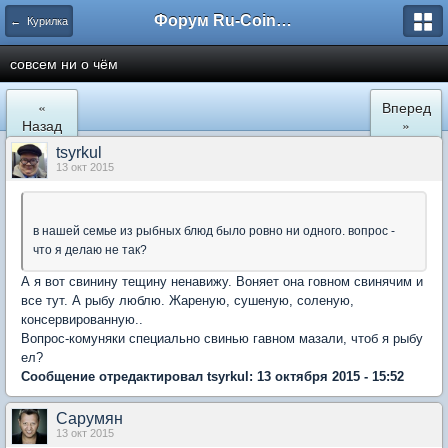
Форум Ru-Coin.ru
← Курилка
совсем ни о чём
«
Вперед
Назад
»
tsyrkul
13 окт 2015
в нашей семье из рыбных блюд было ровно ни одного. вопрос -
что я делаю не так?
А я вот свинину тещину ненавижу. Воняет она говном свинячим и
все тут. А рыбу люблю. Жареную, сушеную, соленую,
консервированную..
Вопрос-комуняки специально свинью гавном мазали, чтоб я рыбу
ел?
Сообщение отредактировал tsyrkul: 13 октября 2015 - 15:52
Сарумян
13 окт 2015