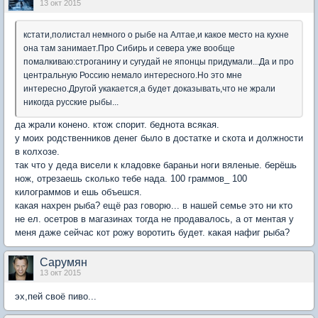
13 окт 2015
кстати,полистал немного о рыбе на Алтае,и какое место на кухне
она там занимает.Про Сибирь и севера уже вообще
помалкиваю:строганину и сугудай не японцы придумали...Да и про
центральную Россию немало интересного.Но это мне
интересно.Другой укакается,а будет доказывать,что не жрали
никогда русские рыбы...
да жрали конено. ктож спорит. беднота всякая.
у моих родственников денег было в достатке и скота и должности
в колхозе.
так что у деда висели к кладовке бараньи ноги вяленые. берёшь
нож, отрезаешь сколько тебе нада. 100 граммов_ 100
килограммов и ешь объешся.
какая нахрен рыба? ещё раз говорю... в нашей семье это ни кто
не ел. осетров в магазинах тогда не продавалось, а от ментая у
меня даже сейчас кот рожу воротить будет. какая нафиг рыба?
Сарумян
13 окт 2015
эх,пей своё пиво...