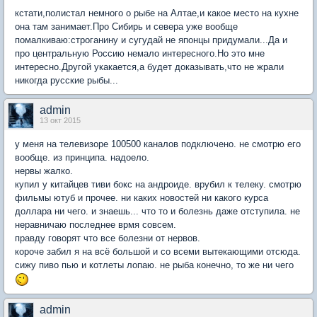
кстати,полистал немного о рыбе на Алтае,и какое место на кухне
она там занимает.Про Сибирь и севера уже вообще
помалкиваю:строганину и сугудай не японцы придумали...Да и
про центральную Россию немало интересного.Но это мне
интересно.Другой укакается,а будет доказывать,что не жрали
никогда русские рыбы...
admin
13 окт 2015
у меня на телевизоре 100500 каналов подключено. не смотрю его
вообще. из принципа. надоело.
нервы жалко.
купил у китайцев тиви бокс на андроиде. врубил к телеку. смотрю
фильмы ютуб и прочее. ни каких новостей ни какого курса
доллара ни чего. и знаешь... что то и болезнь даже отступила. не
неравничаю последнее врмя совсем.
правду говорят что все болезни от нервов.
короче забил я на всё большой и со всеми вытекающими отсюда.
сижу пиво пью и котлеты лопаю. не рыба конечно, то же ни чего
admin