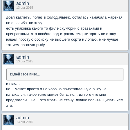
admin
13 окт 2015
доел катлеты. полез в холодильник. осталась камабала жареная.
не с пасибо. не хочу.
есть упаковка какого то филе скумбрии с траваками и
приправками. это вообще под страхом смерти жрать не стану.
нашёл простую сосиску не высшего сорта и лопаю. мне лучше
так чем поганую рыбу.
admin
13 окт 2015
эх,пей своё пиво...
и пью...
не... может просто я на хорошо приготовленную рыбу не
натыкался. такое тоже может быть. но... из того что мне
предлагали... не... это жрать не стану. лучше полынь щипать чем
это.
admin
13 окт 2015