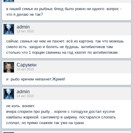
в нашей семье из рыбных блюд было ровно ни одного. вопрос -
что я делаю не так?
admin
13 окт 2015
сейчас свинья ни чем не пахнет. всё из картона. так что можешь
смело есть. заодно и болеть не будешь. антибиотиков там
столько что 1 порции свинины на год хватит по антибиотикам.
Сарумян
14 окт 2015
и рыбо нричем нипахнет.Жриеё!
admin
14 окт 2015
не коль. воняет.
вчера спорили про рыбу... короче с голодухи достал кусоче
камбалы жареной. сантиметр в ширину. постарался слопать.
слопал, но прямо скажем так уже на грани.