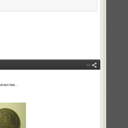
#6
ачества...