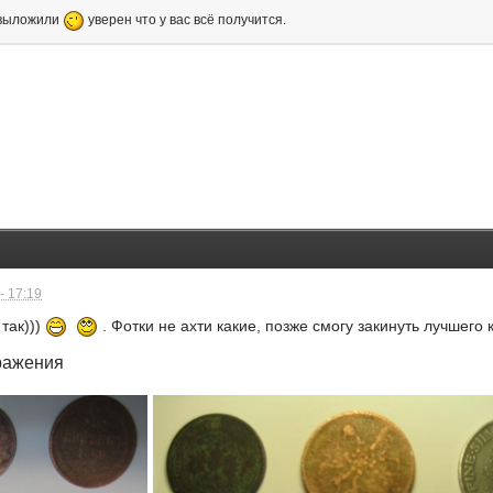
и выложили
уверен что у вас всё получится.
- 17:19
 так)))
. Фотки не ахти какие, позже смогу закинуть лучшего к
ражения