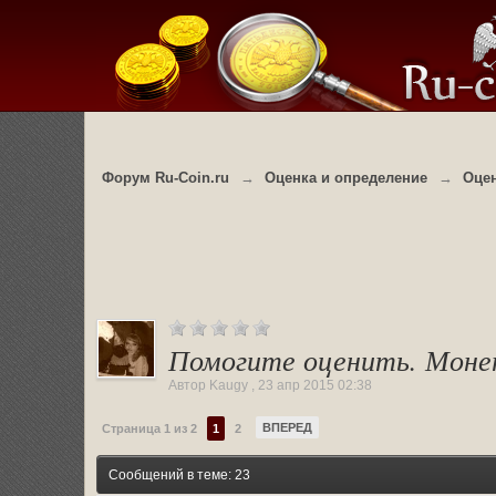
Форум Ru-Coin.ru
→
Оценка и определение
→
Оцен
Помогите оценить. Монеты 1
Автор
Kaugy
,
23 апр 2015 02:38
ВПЕРЕД
Страница 1 из 2
1
2
Сообщений в теме: 23