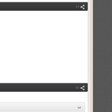
#4
#5