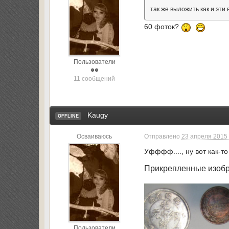
так же выложить как и эт
60 фоток?
Пользователи
11 сообщений
Kaugy
OFFLINE
Осваиваюсь
Отправлено
23 апреля 2015 
Уфффф...., ну вот как-то
Прикрепленные изоб
Пользователи