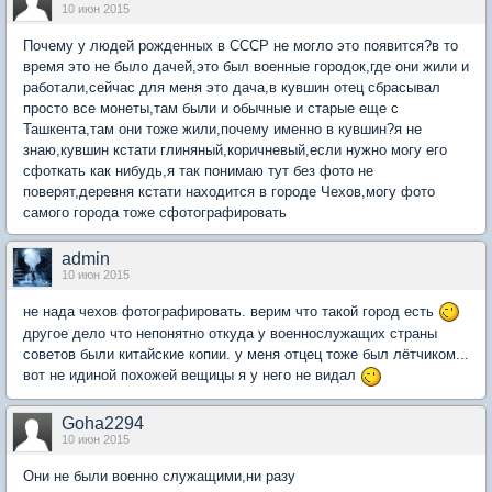
10 июн 2015
Почему у людей рожденных в СССР не могло это появится?в то
время это не было дачей,это был военные городок,где они жили и
работали,сейчас для меня это дача,в кувшин отец сбрасывал
просто все монеты,там были и обычные и старые еще с
Ташкента,там они тоже жили,почему именно в кувшин?я не
знаю,кувшин кстати глиняный,коричневый,если нужно могу его
сфоткать как нибудь,я так понимаю тут без фото не
поверят,деревня кстати находится в городе Чехов,могу фото
самого города тоже сфотографировать
admin
10 июн 2015
не нада чехов фотографировать. верим что такой город есть
другое дело что непонятно откуда у военнослужащих страны
советов были китайские копии. у меня отцец тоже был лётчиком...
вот не идиной похожей вещицы я у него не видал
Goha2294
10 июн 2015
Они не были военно служащими,ни разу