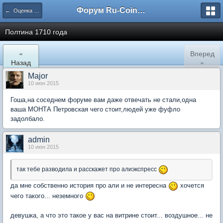
Форум Ru-Coin.ru
← Оценка монет царской России
Полтина 1710 года
«
Вперед
Назад
»
Major
10 июн 2015
Гоша,на соседнем форуме вам даже отвечать не стали,одна
ваша МОНТА Петровская чего стоит,людей уже фуфло
задолбало.
admin
10 июн 2015
так тебе разводила и расскажет про алиэкспресс
да мне собственно история про али и не интересна
хочется
чего такого... неземного
девушка, а что это такое у вас на витрине стоит... воздушное... не