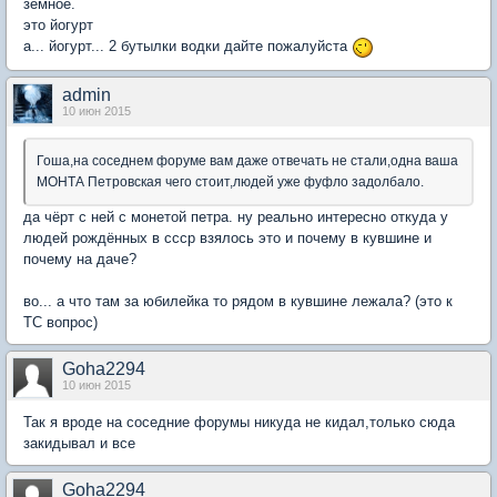
земное.
это йогурт
а... йогурт... 2 бутылки водки дайте пожалуйста
admin
10 июн 2015
Гоша,на соседнем форуме вам даже отвечать не стали,одна ваша
МОНТА Петровская чего стоит,людей уже фуфло задолбало.
да чёрт с ней с монетой петра. ну реально интересно откуда у
людей рождённых в ссср взялось это и почему в кувшине и
почему на даче?
во... а что там за юбилейка то рядом в кувшине лежала? (это к
ТС вопрос)
Goha2294
10 июн 2015
Так я вроде на соседние форумы никуда не кидал,только сюда
закидывал и все
Goha2294