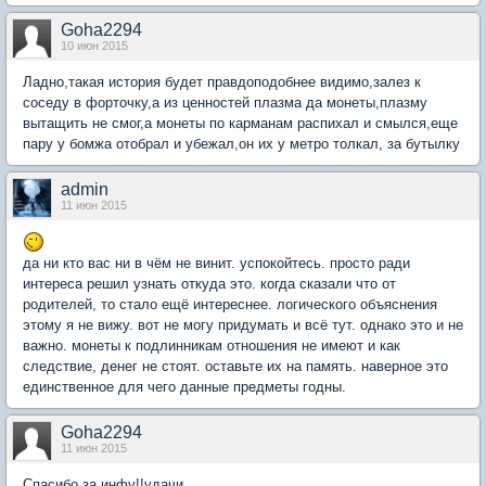
Goha2294
10 июн 2015
Ладно,такая история будет правдоподобнее видимо,залез к
соседу в форточку,а из ценностей плазма да монеты,плазму
вытащить не смог,а монеты по карманам распихал и смылся,еще
пару у бомжа отобрал и убежал,он их у метро толкал, за бутылку
admin
11 июн 2015
да ни кто вас ни в чём не винит. успокойтесь. просто ради
интереса решил узнать откуда это. когда сказали что от
родителей, то стало ещё интереснее. логического объяснения
этому я не вижу. вот не могу придумать и всё тут. однако это и не
важно. монеты к подлинникам отношения не имеют и как
следствие, денег не стоят. оставьте их на память. наверное это
единственное для чего данные предметы годны.
Goha2294
11 июн 2015
Спасибо за инфу!!удачи