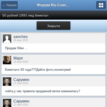
Форум Ru-Coin.ru
← Покупка
50 рублей 1993 лмд биметал
Закрыта
sanches
16 июн 2015
Продам 50ки ...
Major
16 июн 2015
Биметалл 93 года???Дайте фото,посмотрим!
Сарумян
17 июн 2015
чойта,у нас правила продажной ветки изменились?
Сарумян
17 июн 2015