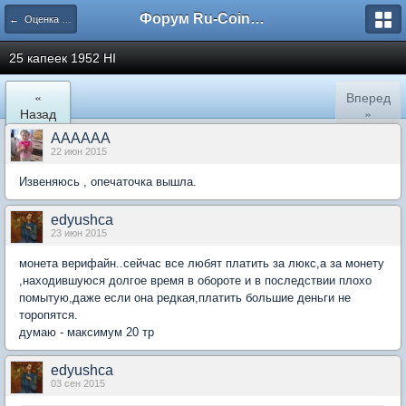
Форум Ru-Coin.ru
← Оценка монет царской России
25 капеек 1952 НI
«
Вперед
Назад
»
AAAAAA
22 июн 2015
Извеняюсь , опечаточка вышла.
edyushca
23 июн 2015
монета верифайн..сейчас все любят платить за люкс,а за монету
,находившуюся долгое время в обороте и в последствии плохо
помытую,даже если она редкая,платить большие деньги не
торопятся.
думаю - максимум 20 тр
edyushca
03 сен 2015