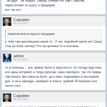
- не друг... не пойдёт. сейчас глянем что там с баксом,
пересчитаем по курсу и продадим.
вот так вот.
Сарумян
03 сен 2015
пересчитаем по курсу и продадим
у тебя там махновщина какая то...У нас подобной хрени нет.Сразу
глаз на жопу натянут.Что на ценнике-то и платишь.
admin
03 сен 2015
то и платишь... ага. можно было и закуситься. но толгда жди пока
все цены исправят и тогда проходи. рано припёрся. так что права
там качать без смысла было. да и бакс подешевел в последние
дни. я не в накладе. наоборот в плюсе. рублей 30 выиграл или
около того.
Сарумян
04 сен 2015