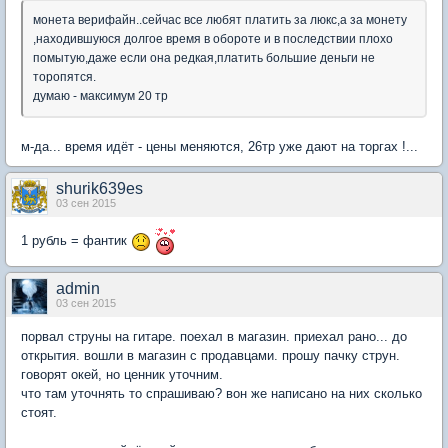
монета верифайн..сейчас все любят платить за люкс,а за монету
,находившуюся долгое время в обороте и в последствии плохо
помытую,даже если она редкая,платить большие деньги не
торопятся.
думаю - максимум 20 тр
м-да... время идёт - цены меняются, 26тр уже дают на торгах !...
shurik639es
03 сен 2015
1 рубль = фантик
admin
03 сен 2015
порвал струны на гитаре. поехал в магазин. приехал рано... до
открытия. вошли в магазин с продавцами. прошу пачку струн.
говорят окей, но ценник уточним.
что там уточнять то спрашиваю? вон же написано на них сколько
стоят.