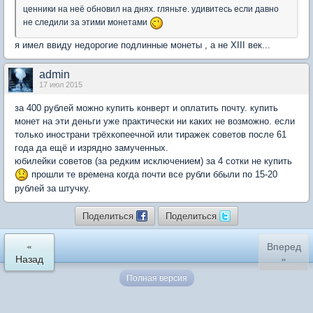
ценники на неё обновил на днях. гляньте. удивитесь если давно
не следили за этими монетами
я имел ввиду недорогие подлинные монеты , а не XIII век...
admin
17 июл 2015
за 400 рублей можно купить конверт и оплатить почту. купить
монет на эти деньги уже практически ни каких не возможно. если
только инострани трёхкопеечной или тиражек советов после 61
года да ещё и изрядно замученных.
юбилейки советов (за редким исключением) за 4 сотки не купить
прошли те времена когда почти все рубли ббыли по 15-20
рублей за штучку.
Поделиться
Поделиться
«
Вперед
Назад
»
Полная версия