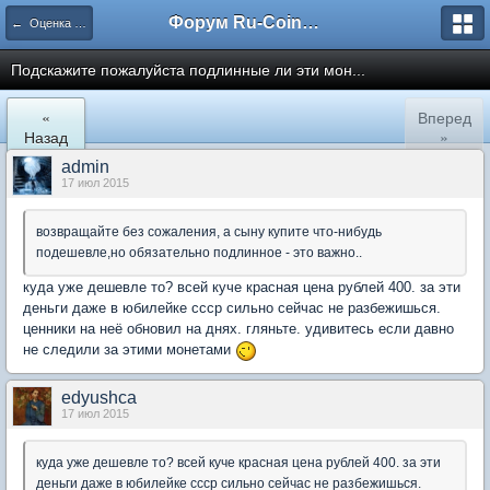
Форум Ru-Coin.ru
← Оценка монет царской России
Подскажите пожалуйста подлинные ли эти мон...
«
Вперед
Назад
»
admin
17 июл 2015
возвращайте без сожаления, а сыну купите что-нибудь
подешевле,но обязательно подлинное - это важно..
куда уже дешевле то? всей куче красная цена рублей 400. за эти
деньги даже в юбилейке ссср сильно сейчас не разбежишься.
ценники на неё обновил на днях. гляньте. удивитесь если давно
не следили за этими монетами
edyushca
17 июл 2015
куда уже дешевле то? всей куче красная цена рублей 400. за эти
деньги даже в юбилейке ссср сильно сейчас не разбежишься.