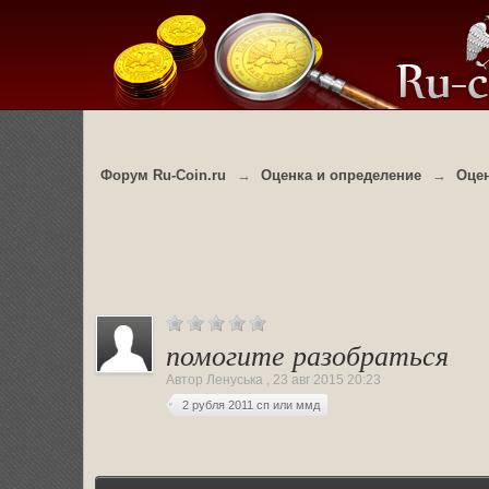
Форум Ru-Coin.ru
→
Оценка и определение
→
Оце
помогите разобраться
Автор
Ленуська
,
23 авг 2015 20:23
2 рубля 2011 сп или ммд