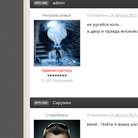
admin
OFFLINE
Неприкасаемый
Отправлено
24 августа 2015 
не ругайся коль...
а двор и правда московс
Администраторы
21 063 сообщений
Сарумян
OFFLINE
Старейшина
Отправлено
24 августа 2015 
ёмаё...Чойта я вчера ра