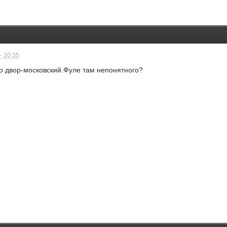
- 20:35
 двор-московский.Фуле там непонятного?