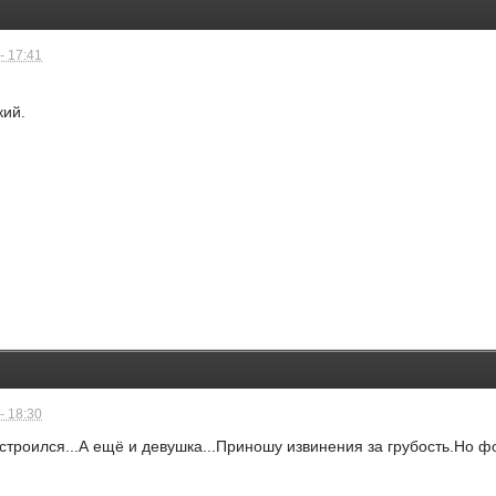
- 17:41
кий.
- 18:30
сстроился...А ещё и девушка...Приношу извинения за грубость.Но 