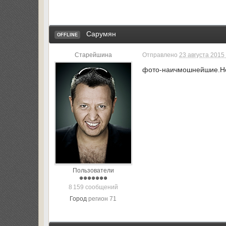
Сарумян
OFFLINE
Старейшина
Отправлено
23 августа 2015 
фото-наичмошнейшие.Но
Пользователи
8 159 сообщений
Город
регион 71