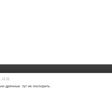
- 18:36
но дрянные. тут не поспорить.