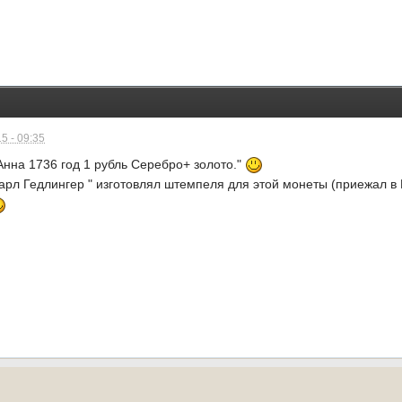
5 - 09:35
Анна 1736 год 1 рубль Серебро+ золото."
арл Гедлингер " изготовлял штемпеля для этой монеты (приежал в