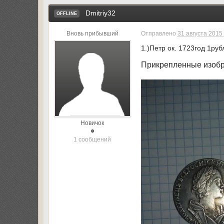
Dmitriy32
OFFLINE
Вновь прибывший
Отправлено
31 августа 2015 
1.)Петр ок. 1723год 1ру
Прикрепленные изоб
Новичок
1 сообщений