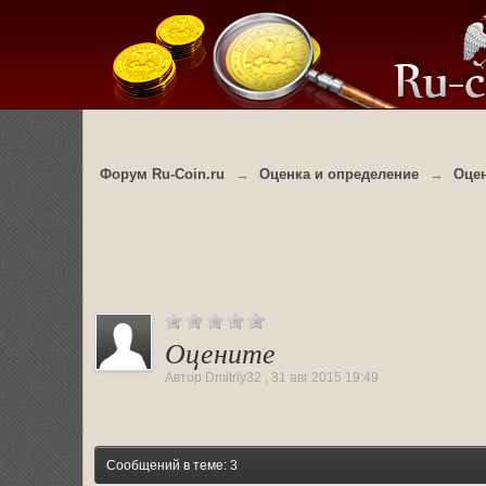
Форум Ru-Coin.ru
→
Оценка и определение
→
Оцен
Оцените
Автор
Dmitriy32
,
31 авг 2015 19:49
Сообщений в теме: 3