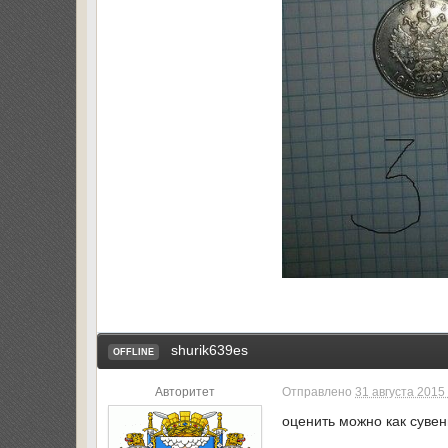
shurik639es
OFFLINE
Авторитет
Отправлено
31 августа 2015 
оценить можно как суве