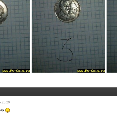
- 20:29
нир