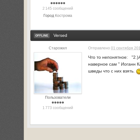
2 145 сообщений
Город
Кострома
Versed
OFFLINE
Старожил
Отправлено
01 сентября 201
Что то непонятное: "2.)
наверное сам " Иоганн К
шведы что с них взять.
Пользователи
1 773 сообщений