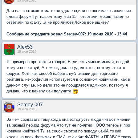
19 июн 2016
Для вас знатоков тема то не удалена,или не понимаешь-значение
слова форум!Тут нашел тему и за 13 г ответили месяц назад-но
ответили по факту .а не про ликбез!Лохов все ищите?
Сообщение отредактировал Sergey-007: 19 июня 2016 - 13:44
Alex53
19 июн 2016
Я примерно про тоже и говорю: Если есть умные мысли, создай
тему и повествуй, А темы здесь не удаляются, потому что это
форум. Хотя как способ набрать публикаций для торгового
рейтинга, некрофилия используется в основном новичками, как в
данном случае, но дело это не поощряется админом, поэтому я
думаю, что к вечеру бан получите
Sergey-007
19 июн 2016
За чем создавать тему.когда она есть,пусть люди читают мнения
за разный период форума!Что тут не понятно ! ООО теперь и про
новичка -рейтинг! Ты за собой смотри по поводу бан!А то как
хохлы на всех форумах и СМИ не любят ФАКТЫ и ПРАВДУ,сразу