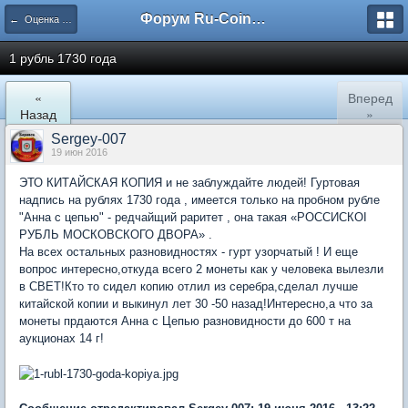
Форум Ru-Coin.ru
← Оценка монет царской России
1 рубль 1730 года
«
Вперед
Назад
»
Sergey-007
19 июн 2016
ЭТО КИТАЙСКАЯ КОПИЯ и не заблуждайте людей! Гуртовая
надпись на рублях 1730 года , имеется только на пробном рубле
"Анна с цепью" - редчайщий раритет , она такая «РОССИСКОI
РУБЛЬ МОСКОВСКОГО ДВОРА» .
На всех остальных разновидностях - гурт узорчатый ! И еще
вопрос интересно,откуда всего 2 монеты как у человека вылезли
в СВЕТ!Кто то сидел копию отлил из серебра,сделал лучше
китайской копии и выкинул лет 30 -50 назад!Интересно,а что за
монеты прдаются Анна с Цепью разновидности до 600 т на
аукционах 14 г!