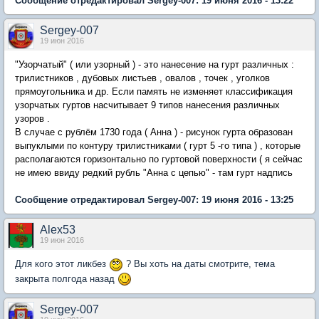
Сообщение отредактировал Sergey-007: 19 июня 2016 - 13:22
Sergey-007
19 июн 2016
"Узорчатый" ( или узорный ) - это нанесение на гурт различных :
трилистников , дубовых листьев , овалов , точек , уголков
прямоугольника и др. Если память не изменяет классификация
узорчатых гуртов насчитывает 9 типов нанесения различных
узоров .
В случае с рублём 1730 года ( Анна ) - рисунок гурта образован
выпуклыми по контуру трилистниками ( гурт 5 -го типа ) , которые
располагаются горизонтально по гуртовой поверхности ( я сейчас
не имею ввиду редкий рубль "Анна с цепью" - там гурт надпись
Сообщение отредактировал Sergey-007: 19 июня 2016 - 13:25
Alex53
19 июн 2016
Для кого этот ликбез
? Вы хоть на даты смотрите, тема
закрыта полгода назад
Sergey-007