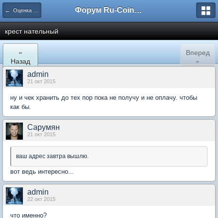
Форум Ru-Coin.ru
← Оценка и определение НЕ МОНЕТ
крест нательный
«
Вперед
Назад
»
admin
21 окт 2015
ну и чек хранить до тех пор пока не получу и не оплачу. чтобы
как бы.
Сарумян
21 окт 2015
ваш адрес завтра вышлю.
вот ведь интересно...
admin
22 окт 2015
что именно?