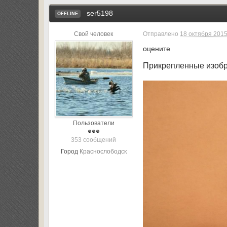
ser5198
OFFLINE
Свой человек
Отправлено
18 октября 2015
оцените
Прикрепленные изоб
Пользователи
353 сообщений
Город
Краснослободск