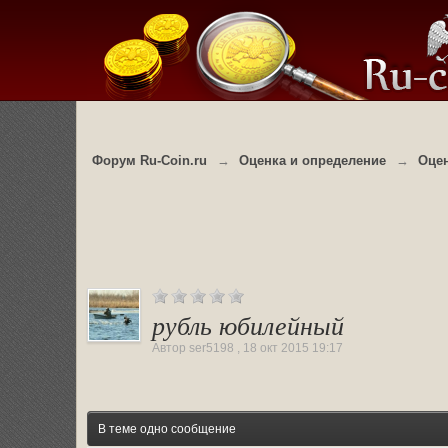
Форум Ru-Coin.ru
→
Оценка и определение
→
Оце
рубль юбилейный
Автор
ser5198
,
18 окт 2015 19:17
В теме одно сообщение