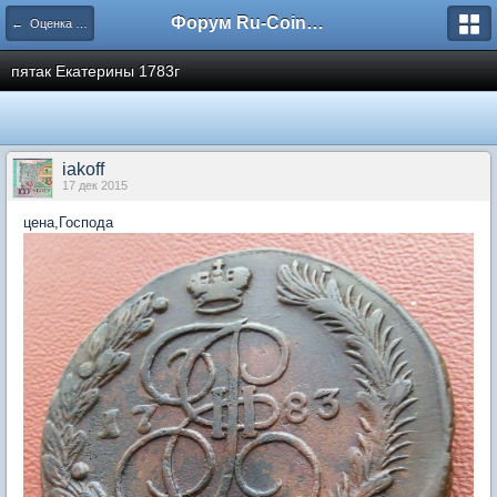
Форум Ru-Coin.ru
← Оценка монет царской России
пятак Екатерины 1783г
iakoff
17 дек 2015
цена,Господа