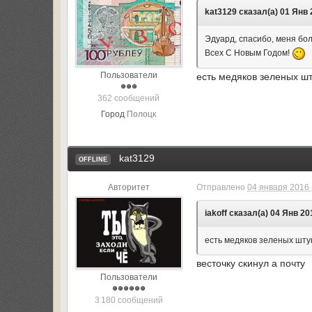
kat3129 сказал(а) 01 Янв 
Эдуард, спасибо, меня бо
Всех С Новым Годом!
Пользователи
есть медяков зеленых шт
362 сообщений
Город
Полоцк
kat3129
OFFLINE
Авторитет
Отправлено
04 января 2016 
iakoff сказал(а) 04 Янв 20
есть медяков зеленых шту
весточку скинул а почту
Пользователи
3 180 сообщений