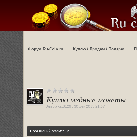
Форум Ru-Coin.ru
→
Куплю / Продам / Подарю
→
П
Куплю медные монеты.
Автор
kat3129
,
30 дек 2015 21:07
Сообщений в теме: 12