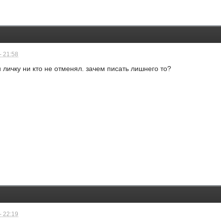
- 21:58
и личку ни кто не отменял. зачем писать лишнего то?
- 22:19