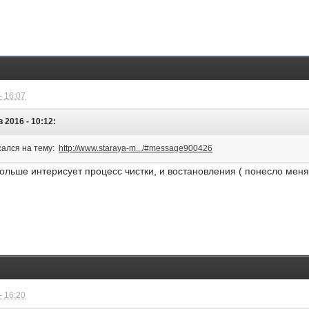
- 16:07
 2016 - 10:12:
сался на тему:
http://www.staraya-m.../#message900426
ольше интерисует процесс чистки, и востановления ( понесло мен
- 16:20