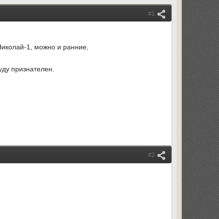
#1
иколай-1, можно и ранние,
уду признателен.
#2