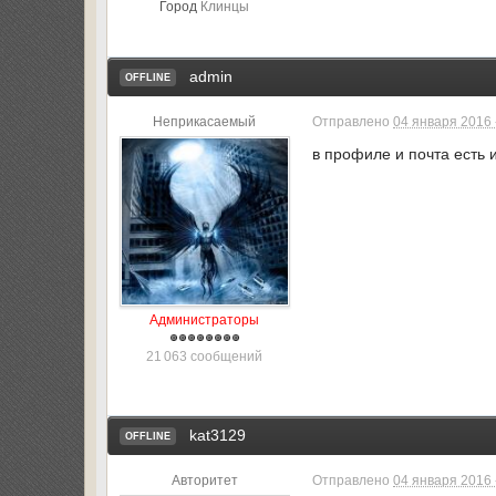
Город
Клинцы
admin
OFFLINE
Неприкасаемый
Отправлено
04 января 2016 
в профиле и почта есть 
Администраторы
21 063 сообщений
kat3129
OFFLINE
Авторитет
Отправлено
04 января 2016 