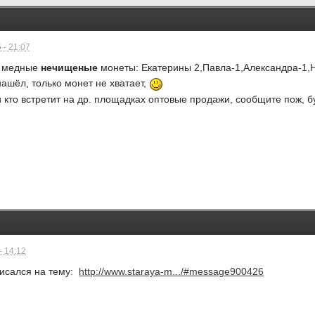
 - 21:07
медные
нечищеные
монеты: Екатерины 2,Павла-1,Александра-1,Н
ашёл, только монет не хватает,
 кто встретит на др. площадках оптовые продажи, сообщите пож, б
- 14:12
писался на тему:
http://www.staraya-m.../#message900426