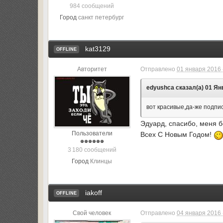
984 сообщений
Город
санкт петербург
kat3129
OFFLINE
Авторитет
Отправлено
01 января 2016 
edyushca сказал(а) 01 Янв
вот красивые,да-же подпи
Эдуард, спасибо, меня б
Пользователи
Всех С Новым Годом!
3 180 сообщений
Город
Клинцы
iakoff
OFFLINE
Свой человек
Отправлено
04 января 2016 