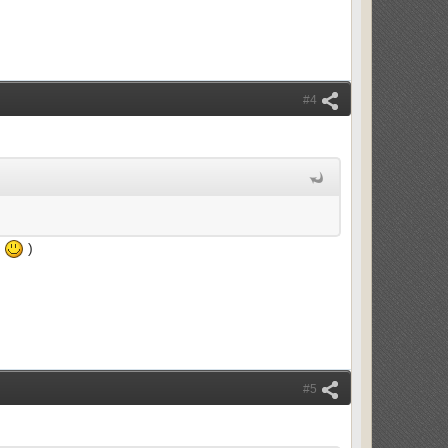
#4
я
)
#5