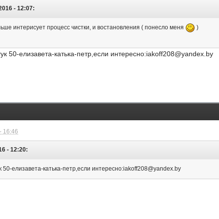
2016 - 12:07:
льше интерисует процесс чистки, и востановления ( понесло меня
)
ук 50-елизавета-катька-петр,если интересно:iakoff208@yandex.by
- 16:46
16 - 12:20:
к 50-елизавета-катька-петр,если интересно:iakoff208@yandex.by