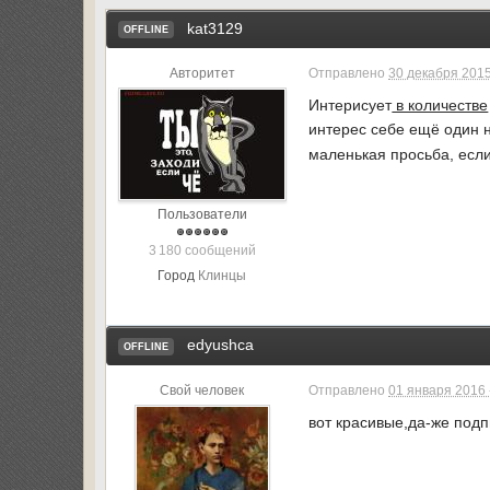
kat3129
OFFLINE
Авторитет
Отправлено
30 декабря 2015
Интерисует
в количестве
интерес себе ещё один н
маленькая просьба, если
Пользователи
3 180 сообщений
Город
Клинцы
edyushca
OFFLINE
Свой человек
Отправлено
01 января 2016 
вот красивые,да-же под