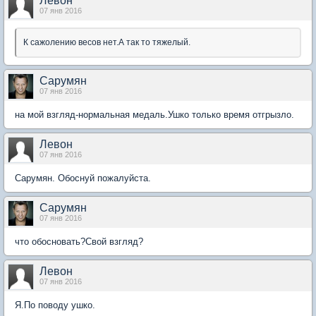
Левон
07 янв 2016
К сажолению весов нет.А так то тяжелый.
Сарумян
07 янв 2016
на мой взгляд-нормальная медаль.Ушко только время отгрызло.
Левон
07 янв 2016
Сарумян. Обоснуй пожалуйста.
Сарумян
07 янв 2016
что обосновать?Свой взгляд?
Левон
07 янв 2016
Я.По поводу ушко.