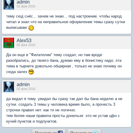
admin
02 фев 2016
тему сюд снёс... зачем не знаю... под настроение. чтобы народ
читал и знал что на неправильное оформление темы сразу сутки
выписываю
Alex53
02 фев 2016
Да он еще в "Филателии" тему создал, но там вроде
разобрались, до твоего бана, думаю ему в бонистику надо, эта
тема в тырнете довольно обширная , только не знаю почему он
сюда залез
admin
02 фев 2016
да видал я тему. увидал бы сразу так дал бы бана неделю а не
сутки. создать 3 темы у человека время было, а прочесть 3
строчки правил нет. как то не логично.
тем более наши правила просты донельзя. это не устав цфн с
кучей пунктов и подпунктов.
Поделиться
Поделиться