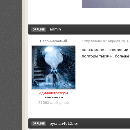
admin
OFFLINE
Неприкасаемый
Отправлено
02 апреля 2016 
на волмаре в состоянии 
полторы тысячи. больше 
Администраторы
21 063 сообщений
руслан4612лот
OFFLINE