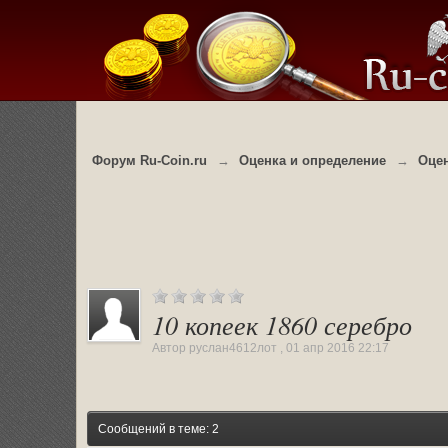
Форум Ru-Coin.ru
→
Оценка и определение
→
Оцен
10 копеек 1860 серебро
Автор
руслан4612лот
,
01 апр 2016 22:17
Сообщений в теме: 2