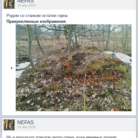
NEFAS
10 апр 2016
Рядом со станком остатки горна
Прикрепленные изображения
NEFAS
10 апр 2016
Ну и результат поисков около горна, куча меняных подков