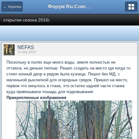
Форум Ru-Coin.ru
← Курилка
открытие сезона 2016г.
NEFAS
10 апр 2016
Поскольку в полях еще много воды, земля полностью не
оттаяла, но деньки теплые. Решил сходить на место где когда то
стоял конный двор и рядом была кузнеца. Пошол без МД, с
маленькой рыхлилкой для огородных грядок. Пришол на место,
первое что кинулось в глаза, это остатки задней части станка
куда привязывали лошадь для подковывания
Прикрепленные изображения