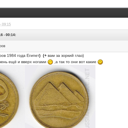
- 09:15
6 - 00:14:
ров
тров 1984 года Египет
) (+
вам за зоркий глаз)
очень ещё и вверх ногами
,а так то они вот какие