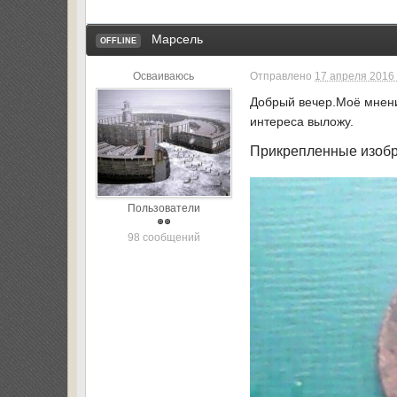
Марсель
OFFLINE
Осваиваюсь
Отправлено
17 апреля 2016 
Добрый вечер.Моё мнени
интереса выложу.
Прикрепленные изоб
Пользователи
98 сообщений