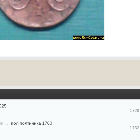
925
1 828
пол полтиника 1760
ии
→
1 732