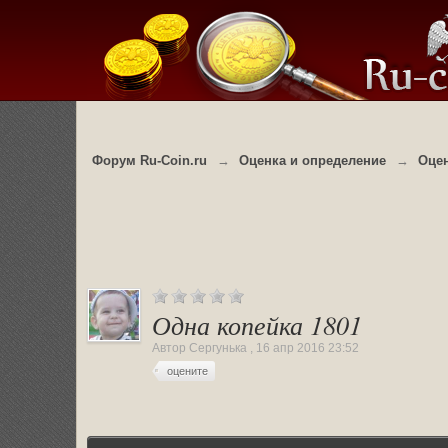
Форум Ru-Coin.ru
→
Оценка и определение
→
Оцен
Одна копейка 1801
Автор
Сергунька
,
16 апр 2016 23:52
оцените