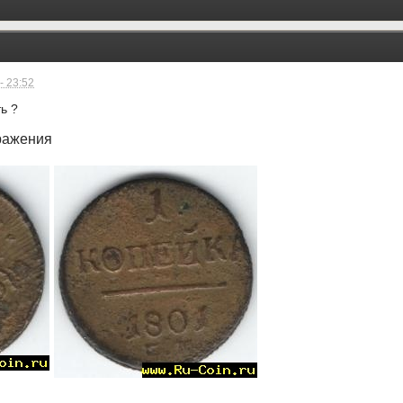
- 23:52
ь ?
ражения