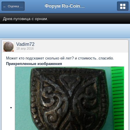
Форум Ru-Coin.ru
← Оценка и определение НЕ МОНЕТ
Древ.пуговица с орнам.
Vadim72
18 апр 2016
Может кто подскажет сколько ей лет? и стоимость..спасибо.
Прикрепленные изображения