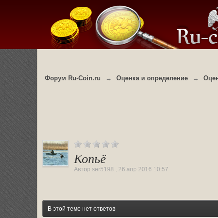
Форум Ru-Coin.ru
→
Оценка и определение
→
Оце
Копьё
Автор
ser5198
,
26 апр 2016 10:57
В этой теме нет ответов