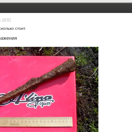
- 10:57
колько стоит.
ражения