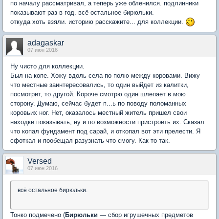
по началу рассматривал, а теперь уже обленился. подлинники
показывают раз в год. всё остальное бирюльки.
откуда хоть взяли. историю расскажите... для коллекции.
adagaskar
07 июн 2016
Ну чисто для коллекции.
Был на копе. Хожу вдоль села по полю между коровами. Вижу
что местные заинтересовались, то один выйдет из калитки,
посмотрит, то другой. Короче смотрю один шлепает в мою
сторону. Думаю, сейчас будет п...ь по поводу поломанных
коровьих ног. Нет, оказалось местный житель пришел свои
находки показывать, ну и по возможности пристроить их. Сказал
что копал фундамент под сарай, и откопал вот эти прелести. Я
сфоткал и пообещал разузнать что смогу. Как то так.
Versed
07 июн 2016
всё остальное бирюльки.
Тонко подмечено (
Бирюльки
— сбор игрушечных предметов