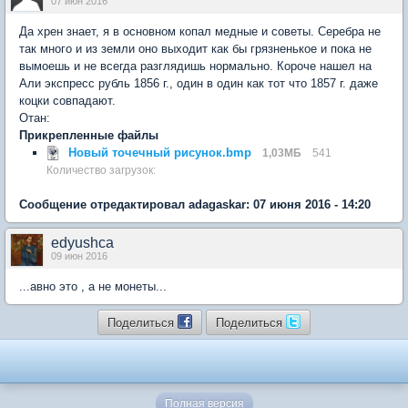
07 июн 2016
Да хрен знает, я в основном копал медные и советы. Серебра не
так много и из земли оно выходит как бы грязненькое и пока не
вымоешь и не всегда разглядишь нормально. Короче нашел на
Али экспресс рубль 1856 г., один в один как тот что 1857 г. даже
коцки совпадают.
Отан:
Прикрепленные файлы
Новый точечный рисунок.bmp
1,03МБ
541
Количество загрузок:
Сообщение отредактировал adagaskar: 07 июня 2016 - 14:20
edyushca
09 июн 2016
...авно это , а не монеты...
Поделиться
Поделиться
Полная версия