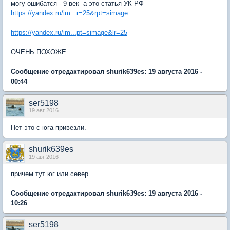
могу ошибатся - 9 век а это статья УК РФ
https://yandex.ru/im...r=25&rpt=simage
https://yandex.ru/im...pt=simage&lr=25
ОЧЕНЬ ПОХОЖЕ
Сообщение отредактировал shurik639es: 19 августа 2016 -
00:44
ser5198
19 авг 2016
Нет это с юга привезли.
shurik639es
19 авг 2016
причем тут юг или север
Сообщение отредактировал shurik639es: 19 августа 2016 -
10:26
ser5198