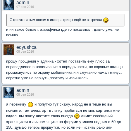
admin
07 сен 2016
С крючковатым носом я императрицы ещё не встречал
и ни такое бывает. жирафчика где то показывал. давно уже. не
помню.
edyushca
08 сен 2016
прошу прощения у админа - хотел поставить ему плюс за
справедливое высказывание о порядочности, но корявые пальцы
промахнулись по экрану мобильника и я случайно нажал минус.
обратно уже не вернуть,поэтому и извиняюсь.
admin
08 сен 2016
я переживу
и попутно тут скажу. народ не в теме но вы
поймёте. там алекс арт в личку пробиться не мог. картинки мне
кидал. вы почту чистите свою иногда
лимит сообщений
хранящихся в личном ящике на форуме у макса поднял с 50 до
150. думаю теперь прорвутся. но если не чистить рано или