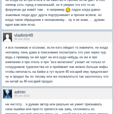
липецк хоть город и маленький, но я уверен что кто то из
форумчан да живёт там... я например
ладно когда давно
знакомые люди друг друга подтрунивают и прочее всякое. но
когда такое обращение к незнакомому... ну я не знаю.... думаю
идея вам моя ясна.
vladimir48
06 сен 2016
я все понимаю и осознаю, если кого обидел то извините, но когда
человеку лень даже в поисковике посмотреть это уже через чур.
ведь к примеру он же едет на юга куда нибудь он же и про
компанию и про отель и про "все включено" узнает не только от
сотрудников турагенства но и пробивает как можно больше инфы
чтобы непопасть на бабки а тут вуаля 40 косарей ему предлогают
ну и продал бы по тихому или же похвалиться так захотелось что
он китай за 40 косарей продал
admin
06 сен 2016
на чистоту... я думаю автор или реально не умеет признавать
свои ошибки или просто трепится как заяц. склоняюсь ко
второму. это моё личное имхо. но... какой смысл по этому поводу