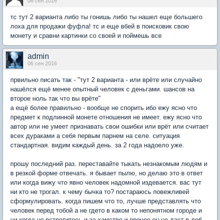
06 сен 2016
тс тут 2 варианта либо ты гонишь либо ты нашел еще большего
лоха для продажи фуфла! тс и еще вбей в поисковик свою
монету и сравни картинки со своей и поймешь все
admin
06 сен 2016
првильно писать так - "тут 2 варианта - или врёте или случайно
нашёлся ещё менее опытный человек с деньгами. шансов на
второе ноль так что вы врёте"
а ещё более правильно - вообще не спорить ибо ежу ясно что
предмет к подлинной монете отношения не имеет. ежу ясно что
автор или не умеет признавать свои ошибки или врёт или считает
всех дураками а себя первым парнем на селе. ситуация
стандартная. видим каждый день. за 2 года надоело уже.
прошу последний раз. переставайте тыкать незнакомым людям и
в резкой форме отвечать. я бывает пылю, но делаю это в ответ
или когда вижу что явно человек надомной издевается. вас тут
ни кто не трогал. к чему бычка то? постараюсь повежливей
сформулировать. когда пишем что то, лучше представлять что
человек перед тобой а не гдето в каком то непонятном городе и
ни когда не встретитесь и за хамство и прочее он не даст в лоб.