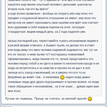
првильно писать так - "тут 2 варианта - или врёте или случайно
нашёлся ещё менее опытный человек с деньгами. шансов на
второе ноль так что вы врёте"
а ещё более правильно - вообще не спорить ибо ежу ясно что
предмет к подлинной монете отношения не имеет. ежу ясно что
автор или не умеет признавать свои ошибки или врёт или считает
всех дураками а себя первым парнем на селе. ситуация
стандартная. видим каждый день. за 2 года надоело уже.
прошу последний раз. переставайте тыкать незнакомым людям и
в резкой форме отвечать. я бывает пылю, но делаю это в ответ
или когда вижу что явно человек надомной издевается. вас тут ни
кто не трогал. к чему бычка то? постараюсь повежливей
сформулировать. когда пишем что то, лучше представлять что
человек перед тобой а не гдето в каком то непонятном городе и ни
когда не встретитесь и за хамство и прочее он не даст в лоб.
липецк хоть город и маленький, но я уверен что кто то из
форумчан да живёт там... я например
ладно когда давно
знакомые люди друг друга подтрунивают и прочее всякое. но когда
такое обращение к незнакомому... ну я не знаю.... думаю идея вам
моя ясна.
Лучше не скажешь. Прошу не считать за мелкий прогиб