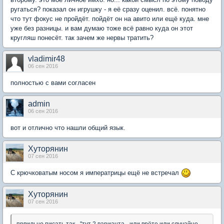
ругаться? показал он игрушку - я её сразу оценил. всё. понятно
что тут фокус не пройдёт. пойдёт он на авито или ещё куда. мне
уже без разницы. и вам думаю тоже всё равно куда он этот
кругляш понесёт. так зачем же нервы тратить?
vladimir48
06 сен 2016
полностью с вами согласен
admin
06 сен 2016
вот и отлично что нашли общий язык.
Хуторянин
07 сен 2016
С крючковатым носом я императрицы ещё не встречал
Хуторянин
07 сен 2016