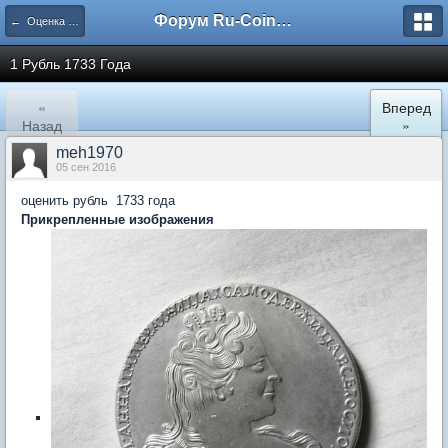
Форум Ru-Coin.ru
← Оценка монет царской России
1 Рубль 1733 Года
«
Вперед
Назад
»
meh1970
05 сен 2016
оценить рубль 1733 года
Прикрепленные изображения