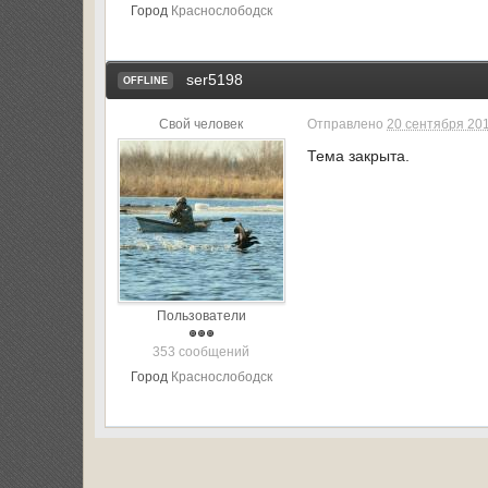
Город
Краснослободск
ser5198
OFFLINE
Свой человек
Отправлено
20 сентября 201
Тема закрыта.
Пользователи
353 сообщений
Город
Краснослободск