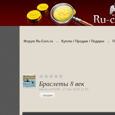
Форум Ru-Coin.ru
→
Куплю / Продам / Подарю
→
П
Браслеты 8 век
Автор
ser5198
,
17 сен 2016 12:55
продам