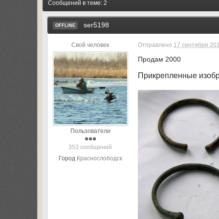
Сообщений в теме: 2
ser5198
OFFLINE
Свой человек
Отправлено
17 сентября 201
Продам 2000
Прикрепленные изоб
Пользователи
353 сообщений
Город
Краснослободск