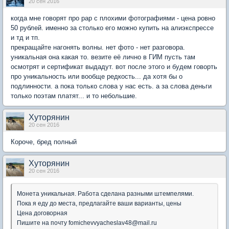
20 сен 2016
когда мне говорят про рар с плохими фотографиями - цена ровно
50 рублей. именно за столько его можно купить на алиэкспрессе
и тд и тп.
прекращайте нагонять волны. нет фото - нет разговора.
уникальная она какая то. везите её лично в ГИМ пусть там
осмотрят и сертификат выдадут. вот после этого и будем говорть
про уникальность или вообще редкость... да хотя бы о
подлинности. а пока только слова у нас есть. а за слова деньги
только поэтам платят... и то небольшие.
Хуторянин
20 сен 2016
Короче, бред полный
Хуторянин
20 сен 2016
Монета уникальная. Работа сделана разными штемпелями.
Пока я еду до места, предлагайте ваши варианты, цены
Цена договорная
Пишите на почту fomichevvyacheslav48@mail.ru