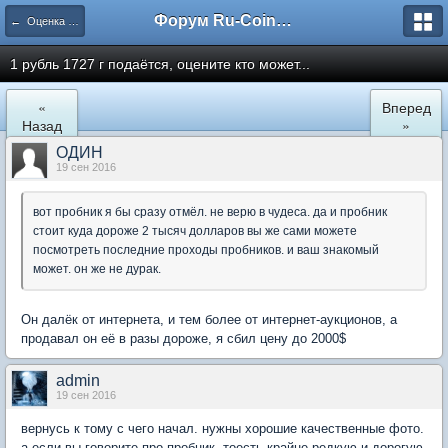
Форум Ru-Coin.ru
← Оценка монет царской России
1 рубль 1727 г подаётся, оцените кто может...
«
Вперед
Назад
»
ОДИН
19 сен 2016
вот пробник я бы сразу отмёл. не верю в чудеса. да и пробник
стоит куда дороже 2 тысяч долларов вы же сами можете
посмотреть последние проходы пробников. и ваш знакомый
может. он же не дурак.
Он далёк от интернета, и тем более от интернет-аукционов, а
продавал он её в разы дороже, я сбил цену до 2000$
admin
19 сен 2016
вернусь к тому с чего начал. нужны хорошие качественные фото.
а если вы говорите про пробник. тоесть крайне редкую и дорогую