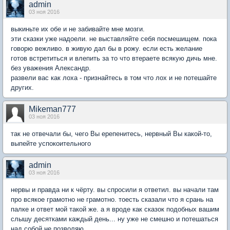
admin
03 ноя 2016
выкиньте их обе и не забивайте мне мозги.
эти сказки уже надоели. не выставляйте себя посмешищем. пока
говорю вежливо. в живую дал бы в рожу. если есть желание
готов встретиться и влепить за то что втераете всякую дичь мне.
без уважения Александр.
развели вас как лоха - признайтесь в том что лох и не потешайте
других.
Mikeman777
03 ноя 2016
так не отвечали бы, чего Вы ерепенитесь, нервный Вы какой-то,
выпейте успокоительного
admin
03 ноя 2016
нервы и правда ни к чёрту. вы спросили я ответил. вы начали там
про всякое грамотно не грамотно. тоесть сказали что я срань на
палке и ответ мой такой же. а я вроде как сказок подобных вашим
слышу десятками каждый день... ну уже не смешно и потешаться
над собой не позволяю.