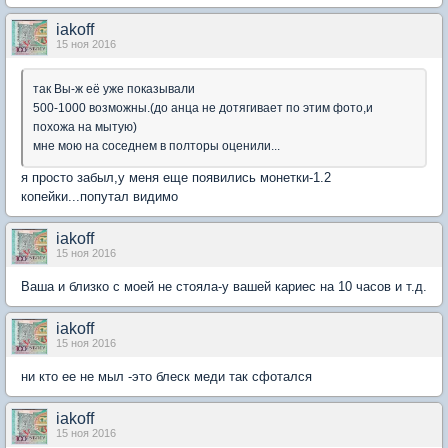
iakoff
15 ноя 2016
так Вы-ж её уже показывали
500-1000 возможны.(до анца не дотягивает по этим фото,и
похожа на мытую)
мне мою на соседнем в полторы оценили...
я просто забыл,у меня еще появились монетки-1.2
копейки...попутал видимо
iakoff
15 ноя 2016
Ваша и близко с моей не стояла-у вашей кариес на 10 часов и т.д.
iakoff
15 ноя 2016
ни кто ее не мыл -это блеск меди так сфотался
iakoff
15 ноя 2016