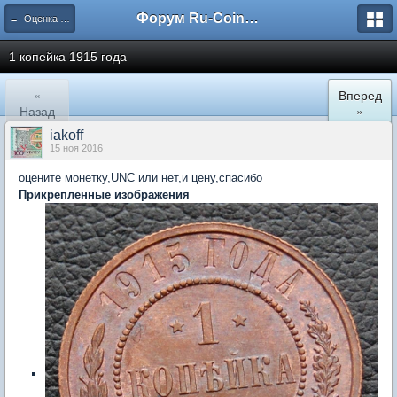
Форум Ru-Coin.ru
← Оценка монет царской России
1 копейка 1915 года
«
Вперед
Назад
»
iakoff
15 ноя 2016
оцените монетку,UNC или нет,и цену,спасибо
Прикрепленные изображения