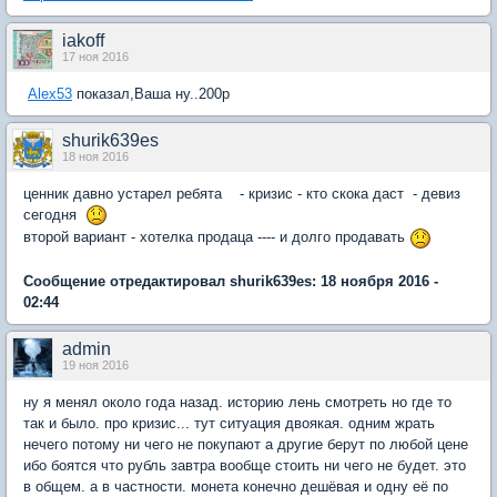
iakoff
17 ноя 2016
Alex53
показал,Ваша ну..200р
shurik639es
18 ноя 2016
ценник давно устарел ребята - кризис - кто скока даст - девиз
сегодня
второй вариант - хотелка продаца ---- и долго продавать
Сообщение отредактировал shurik639es: 18 ноября 2016 -
02:44
admin
19 ноя 2016
ну я менял около года назад. историю лень смотреть но где то
так и было. про кризис... тут ситуация двоякая. одним жрать
нечего потому ни чего не покупают а другие берут по любой цене
ибо боятся что рубль завтра вообще стоить ни чего не будет. это
в общем. а в частности. монета конечно дешёвая и одну её по