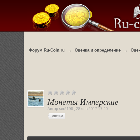
Форум Ru-Coin.ru
→
Оценка и определение
→
Оце
Монеты Имперские
Автор
ser5198
,
28 янв 2017 17:40
оценка