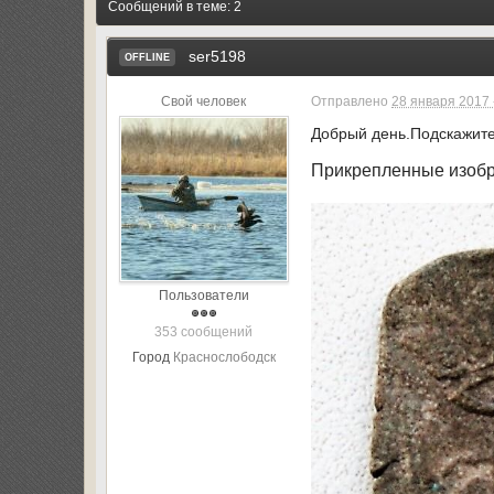
Сообщений в теме: 2
ser5198
OFFLINE
Свой человек
Отправлено
28 января 2017 
Добрый день.Подскажит
Прикрепленные изоб
Пользователи
353 сообщений
Город
Краснослободск