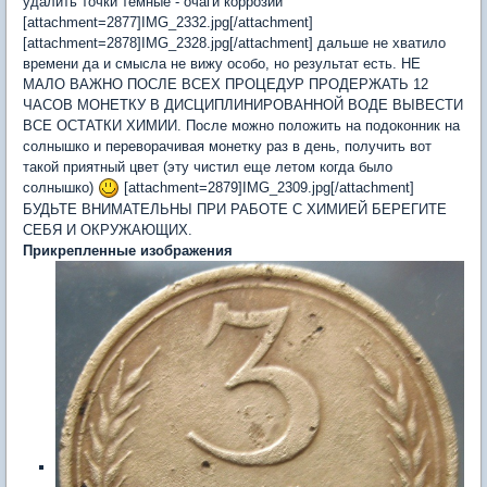
удалить точки темные - очаги коррозии
[attachment=2877]IMG_2332.jpg[/attachment]
[attachment=2878]IMG_2328.jpg[/attachment] дальше не хватило
времени да и смысла не вижу особо, но результат есть. НЕ
МАЛО ВАЖНО ПОСЛЕ ВСЕХ ПРОЦЕДУР ПРОДЕРЖАТЬ 12
ЧАСОВ МОНЕТКУ В ДИСЦИПЛИНИРОВАННОЙ ВОДЕ ВЫВЕСТИ
ВСЕ ОСТАТКИ ХИМИИ. После можно положить на подоконник на
солнышко и переворачивая монетку раз в день, получить вот
такой приятный цвет (эту чистил еще летом когда было
солнышко)
[attachment=2879]IMG_2309.jpg[/attachment]
БУДЬТЕ ВНИМАТЕЛЬНЫ ПРИ РАБОТЕ С ХИМИЕЙ БЕРЕГИТЕ
СЕБЯ И ОКРУЖАЮЩИХ.
Прикрепленные изображения