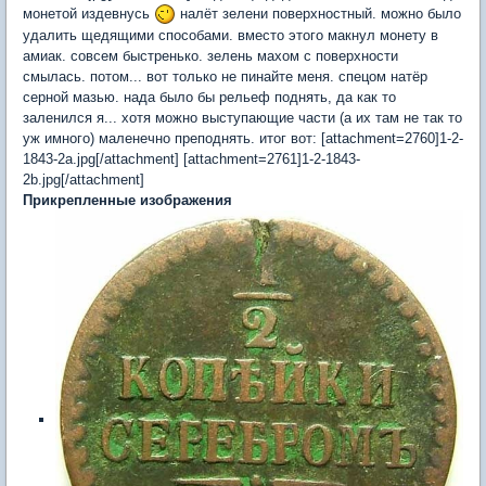
монетой издевнусь
налёт зелени поверхностный. можно было
удалить щедящими способами. вместо этого макнул монету в
амиак. совсем быстренько. зелень махом с поверхности
смылась. потом... вот только не пинайте меня. спецом натёр
серной мазью. нада было бы рельеф поднять, да как то
заленился я... хотя можно выступающие части (а их там не так то
уж имного) маленечно преподнять. итог вот: [attachment=2760]1-2-
1843-2a.jpg[/attachment] [attachment=2761]1-2-1843-
2b.jpg[/attachment]
Прикрепленные изображения