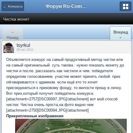
Форум Ru-Coin.ru
← Конкурсы
Чистка монет
«
Вперед
Назад
»
tsyrkul
06 окт 2011
Объявляется конкурс на самый продуктивный метод чистки или
на самый оригинальный. суть такова : нужно показать монету до
чистки и после. рассказать как чистили и чем. победителя
определим голосованием. участие может принять любой. приз
обговаривается с админом. если ещё кто то хочет
присоединиться к призовому фонду, то милости прошу в личку.
Вот приз,который получит победитель конкурса:
[attachment=2757]DSC00097.JPG[/attachment] вот мой способ
чистки: Чистка очень проста,на фото видно чем
[attachment=2750]DSC00094.JPG[/attachment]
Прикрепленные изображения