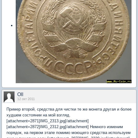
Oll
12 окт 2011
Пример второй, средства для чистки те же монета другая и более
худшем состоянии на мой взгляд.
[attachment=2871]IMG_2313.jpg[/attachment]
[attachment=2872]IMG_2312.jpg[/attachment] Немного изменим
порядок, на первом этапе помимо моющего средства используем