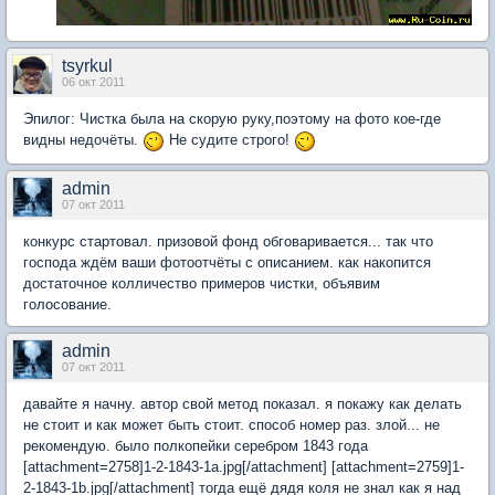
tsyrkul
06 окт 2011
Эпилог: Чистка была на скорую руку,поэтому на фото кое-где
видны недочёты.
Не судите строго!
admin
07 окт 2011
конкурс стартовал. призовой фонд обговаривается... так что
господа ждём ваши фотоотчёты с описанием. как накопится
достаточное колличество примеров чистки, объявим
голосование.
admin
07 окт 2011
давайте я начну. автор свой метод показал. я покажу как делать
не стоит и как может быть стоит. способ номер раз. злой... не
рекомендую. было полкопейки серебром 1843 года
[attachment=2758]1-2-1843-1a.jpg[/attachment] [attachment=2759]1-
2-1843-1b.jpg[/attachment] тогда ещё дядя коля не знал как я над