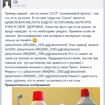
Oll
12 окт 2011
Пример первый - чистка монет СССР "алюминиевой бронзы", тем
что есть на кухне. В составе средства "Силит" имеется
ЩАВЕЛЕВАЯ КИСЛОТА БУДЬТЕ ОСТОРОЖНЫ БЕРЕГИТЕ
РУКИ И СВОЕ ЗДОРОВЬЕ. Качество фото где-то не резкое, но
вроде передает то что необходимо увидеть. Времени особо не
хватает, фотографировал уже вечером в пасмурную погоду,
сильно не пинайте
.
[attachment=2861]IMG_2325.jpg[/attachment] Этап первый, монета
3к1933г. [attachment=2862]IMG_2293.jpg[/attachment]
[attachment=2863]IMG_2296.jpg[/attachment] Кто то скажет не
такая уж грязная но пробуем. Предварительно моем, чистим при
помощи рук, зуб.щетки(кому как нравиться я руками) с
использованием моющего средства (у меня Прилл, можно и
Ферри и т.п.) [attachment=2864]IMG_2300.jpg[/attachment
[attachment=2866]IMG_2297.jpg[/attachment] Какието сдвиги есть,
грязь удалена, кто-то может остановиться и на этом.
Прикрепленные изображения