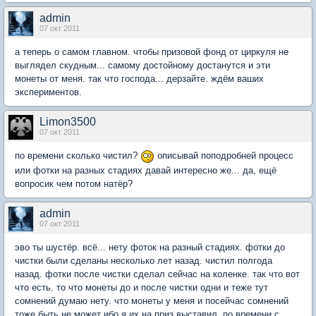
admin
07 окт 2011
а теперь о самом главном. чтобы призовой фонд от циркуля не
выглядел скудным... самому достойному достанутся и эти
монеты от меня. так что господа... дерзайте. ждём ваших
экспериментов.
Limon3500
07 окт 2011
по времени сколько чистил?
описывай поподробней процесс
или фотки на разных стадиях давай интересно же... да, ещё
вопросик чем потом натёр?
admin
07 окт 2011
эво ты шустёр. всё... нету фоток на разный стадиях. фотки до
чистки были сделаны несколько лет назад. чистил полгода
назад. фотки после чистки сделал сейчас на коленке. так что вот
что есть. то что монеты до и после чистки одни и теже тут
сомнений думаю нету. что монеты у меня и посейчас сомнений
тоже быть не может ибо я их на приз выставил. по времени с