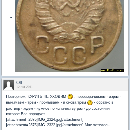
Oll
12 окт 2011
Повторяем, КУРИТЬ НЕ УХОДИМ
, переворачиваем - ждем -
вынимаем - трем - промываем - и снова трем
- обратно в
раствор - ждем - нужное по количеству раз - до состояния
которое Вас порадует.
[attachment=2875]IMG_2324.jpg[/attachment]
[attachment=2876]IMG_2322.jpg[/attachment] Мне хотелось