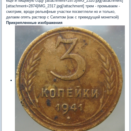
еще и пищевую соду [attachment=2873]IMG_2320.jpg[/attachment]
[attachment=2874]IMG_2317.jpg[/attachment] трем - промываем -
смотрим, вроде рельефные участки посветлели но и только,
делаем опять раствор с Силитом (как с преведущей монеткой)
Прикрепленные изображения