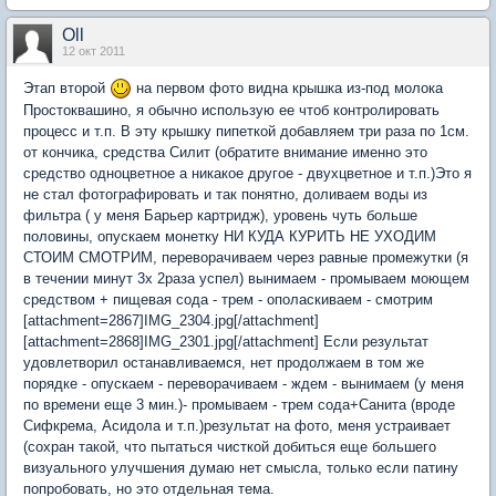
Oll
12 окт 2011
Этап второй
на первом фото видна крышка из-под молока
Простоквашино, я обычно использую ее чтоб контролировать
процесс и т.п. В эту крышку пипеткой добавляем три раза по 1см.
от кончика, средства Силит (обратите внимание именно это
средство одноцветное а никакое другое - двухцветное и т.п.)Это я
не стал фотографировать и так понятно, доливаем воды из
фильтра ( у меня Барьер картридж), уровень чуть больше
половины, опускаем монетку НИ КУДА КУРИТЬ НЕ УХОДИМ
СТОИМ СМОТРИМ, переворачиваем через равные промежутки (я
в течении минут 3х 2раза успел) вынимаем - промываем моющем
средством + пищевая сода - трем - ополаскиваем - смотрим
[attachment=2867]IMG_2304.jpg[/attachment]
[attachment=2868]IMG_2301.jpg[/attachment] Если результат
удовлетворил останавливаемся, нет продолжаем в том же
порядке - опускаем - переворачиваем - ждем - вынимаем (у меня
по времени еще 3 мин.)- промываем - трем сода+Санита (вроде
Сифкрема, Асидола и т.п.)результат на фото, меня устраивает
(сохран такой, что пытаться чисткой добиться еще большего
визуального улучшения думаю нет смысла, только если патину
попробовать, но это отдельная тема.