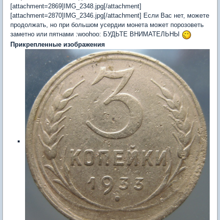
[attachment=2869]IMG_2348.jpg[/attachment]
[attachment=2870]IMG_2346.jpg[/attachment] Если Вас нет, можете
продолжать, но при большом усердии монета может порозоветь
заметно или пятнами :woohoo: БУДЬТЕ ВНИМАТЕЛЬНЫ
Прикрепленные изображения