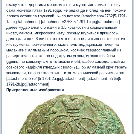
скажу что с дорогими монетами так и мучаться. амиак в топку.
сама монетка пятак 1791 года. не редка да и след на ней похоже
лопата оставила глубокий. было вот что [attachment=2762]5-1791-
1a.jpg[/attachment] [attachment=2763]5-1791-1b.jpg[/attachment]
далее мудыхался с очками в 3.5 кратности и самодельныйм
инструментом. микроскопа нету, посему щуриться пришлось
долго да и щея болит от того что в стол пялишься постоянно. из
инструмента применённого: скальпель медицинский точен на
малахите с аллмазным порошком, косячёк твёрдосплавный из
рапида точен так же, но под другим углом, иголка швейная
(дрянь, но ковырнуть что то можно и ей), шабер самодельный из
совкового надфиля (твёрдый сволочь)... об алмазный круг тереть
замахался, но оно того стоит... итог механической расчистки вот:
[attachment=2764]5-1791-2a.jpg[/attachment] [attachment=2765]5-
1791-2b.jpg[/attachment]
Прикрепленные изображения