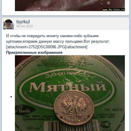
tsyrkul
06 окт 2011
И чтобы не повредить монету какими-либо зубными
щётками,втираем данную массу пальцами.Вот результат:
[attachment=2752]DSC00096.JPG[/attachment]
Прикрепленные изображения