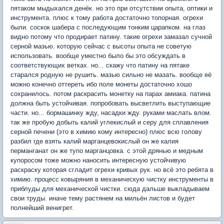
пятаком мыдыхался денёк. но это при отсутствии опыта, оптики и
инструмента. плюс к тому работа достаточно топорная. огрехи
были. соскок шабера с последующим тонким царапком. на глаз
видно потому что продирает патину. такие огрехи замазал сучной
серной мазью. которую сейчас с высоты опыта не советую
использовать. вообще уместно было бы это обсуждать в
соответствующих ветках. но... скажу что патину на пятаке
старался родную не рушить. мазью сильно не мазать. вообще её
можно конечно оттереть ибо поле монеты достаточно хошо
сохранилось. потом раскрасить монетку на парах амиака. патина
должна быть устойчивая. попробовать высветлить выступающие
части. но... бормашинку жду, насадки жду. руками маслать влом.
так же пробую добыть калий углекислый и серу для сплавления
серной печени (это в химию кому интересно) плюс всю голову
разбил где взять калий марганцевокислый он же калия
перманганат он же тупо марганцовка. с этой дрянью и медным
купоросом тоже можно наносить интересную устойчивую
раскраску которая сгладит огрехи кривых рук. но всё это ребята в
химию. процесс ковыряния в механическую чистку инструменты в
приблуды для механической чистки. сюда дальше выкладываем
свои труды. иначе тему растянем на мильён листов и будет
полнейший венигрет.