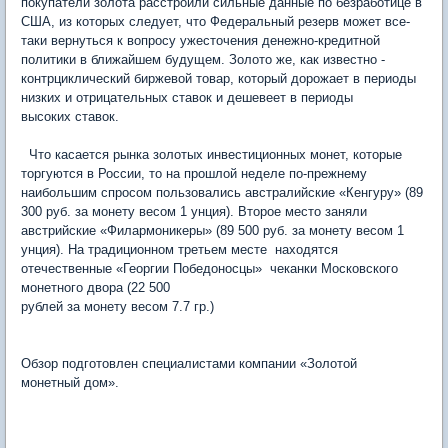
покупатели золота расстроили сильные данные по безработице в
США, из которых следует, что Федеральный резерв может все-
таки вернуться к вопросу ужесточения денежно-кредитной
политики в ближайшем будущем. Золото же, как известно -
контрциклический биржевой товар, который дорожает в периоды
низких и отрицательных ставок и дешевеет в периоды
высоких ставок.
Что касается рынка золотых инвестиционных монет, которые
торгуются в России, то на прошлой неделе по-прежнему
наибольшим спросом пользовались австралийские «Кенгуру» (89
300 руб. за монету весом 1 унция). Второе место заняли
австрийские «Филармоникеры» (89 500 руб. за монету весом 1
унция). На традиционном третьем месте находятся
отечественные «Георгии Победоносцы» чеканки Московского
монетного двора (22 500
рублей за монету весом 7.7 гр.)
Обзор подготовлен специалистами компании «Золотой
монетный дом».