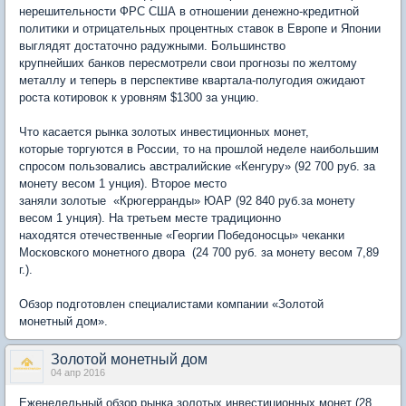
нерешительности ФРС США в отношении денежно-кредитной
политики и отрицательных процентных ставок в Европе и Японии
выглядят достаточно радужными. Большинство
крупнейших банков пересмотрели свои прогнозы по желтому
металлу и теперь в перспективе квартала-полугодия ожидают
роста котировок к уровням $1300 за унцию.
Что касается рынка золотых инвестиционных монет,
которые торгуются в России, то на прошлой неделе наибольшим
спросом пользовались австралийские «Кенгуру» (92 700 руб. за
монету весом 1 унция). Второе место
заняли золотые «Крюгерранды» ЮАР (92 840 руб.за монету
весом 1 унция). На третьем месте традиционно
находятся отечественные «Георгии Победоносцы» чеканки
Московского монетного двора (24 700 руб. за монету весом 7,89
г.).
Обзор подготовлен специалистами компании «Золотой
монетный дом».
Золотой монетный дом
04 апр 2016
Еженедельный обзор рынка золотых инвестиционных монет (28