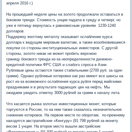
апреля 2016 г.)
На прошедшей неделе цены на золото продолжали оставаться в
боковом тренде. Стоимость унции падала в среду и четверг, но
уже в пятницу вернулась к равновесным уровням 1230-1240
долларов.
Поддержку желтому металлу оказывает ослабление курса
доллара к ведущим мировым валютам, а также возобновившиеся
покупки со стороны институциональных инвесторов. С другой
стороны, золото никак не может пробить верхнюю
границу бокового тренда из-за неопределенности денежно-
кредитной политики ФРС США и слабого спроса в Азии.
Рублевые цены остаются также стабильными (2700 руб. за один
грамм). Однако рублевые котировки как раз имеют все шансы на
рост из-за возможного ослабления курса рубля перед майскими
праздниками и в результате падающих цен на нефть. Мы
ожидаем увидеть отметку 3000 рублей за грамм к началу лета.
Что касается рынка золотых инвестиционных монет, которые
торгуются в России, то на нем также сказалось незначительное
снижение котировок. На первом месте по оборотам, по-прежнему
находятся австралийские «Кенгуру» (91 798 рублей за монету
весом 1 унция. На второе место вышли австрийские
«Филармоникеры» (91 930 рублей за монету весом 1 унция).