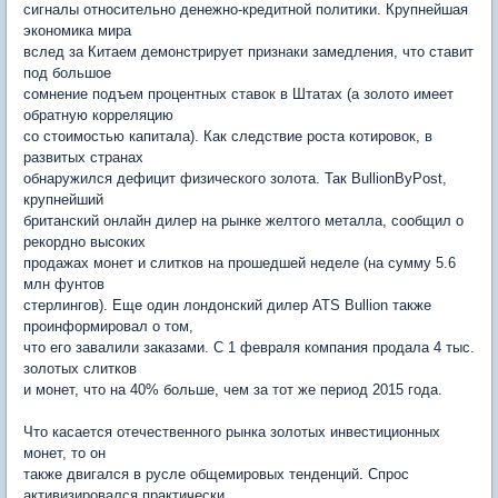
сигналы относительно денежно-кредитной политики. Крупнейшая
экономика мира
вслед за Китаем демонстрирует признаки замедления, что ставит
под большое
сомнение подъем процентных ставок в Штатах (а золото имеет
обратную корреляцию
со стоимостью капитала). Как следствие роста котировок, в
развитых странах
обнаружился дефицит физического золота. Так BullionByPost,
крупнейший
британский онлайн дилер на рынке желтого металла, сообщил о
рекордно высоких
продажах монет и слитков на прошедшей неделе (на сумму 5.6
млн фунтов
стерлингов). Еще один лондонский дилер ATS Bullion также
проинформировал о том,
что его завалили заказами. С 1 февраля компания продала 4 тыс.
золотых слитков
и монет, что на 40% больше, чем за тот же период 2015 года.
Что касается отечественного рынка золотых инвестиционных
монет, то он
также двигался в русле общемировых тенденций. Спрос
активизировался практически