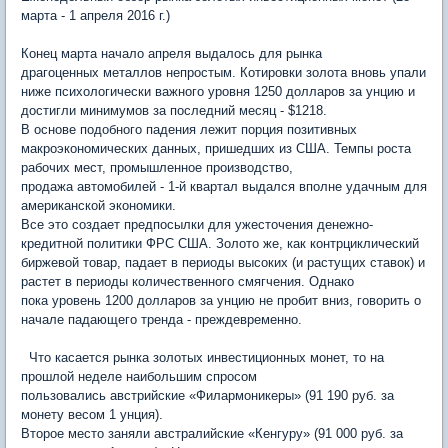
марта - 1 апреля 2016 г.)
Конец марта начало апреля выдалось для рынка
драгоценных металлов непростым. Котировки золота вновь упали
ниже психологически важного уровня 1250 долларов за унцию и
достигли минимумов за последний месяц - $1218.
В основе подобного падения лежит порция позитивных
макроэкономических данных, пришедших из США. Темпы роста
рабочих мест, промышленное производство,
продажа автомобилей - 1-й квартал выдался вполне удачным для
американской экономики.
Все это создает предпосылки для ужесточения денежно-
кредитной политики ФРС США. Золото же, как контрциклический
биржевой товар, падает в периоды высоких (и растущих ставок) и
растет в периоды количественного смягчения. Однако
пока уровень 1200 долларов за унцию не пробит вниз, говорить о
начале падающего тренда - преждевременно.
Что касается рынка золотых инвестиционных монет, то на
прошлой неделе наибольшим спросом
пользовались австрийские «Филармоникеры» (91 190 руб. за
монету весом 1 унция).
Второе место заняли австралийские «Кенгуру» (91 000 руб. за