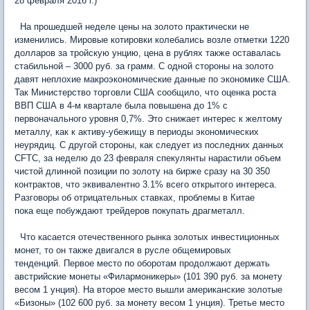
28 февраля 2016 г.)
На прошедшей неделе цены на золото практически не
изменились. Мировые котировки колебались возле отметки 1220
долларов за тройскую унцию, цена в рублях также оставалась
стабильной – 3000 руб. за грамм. С одной стороны на золото
давят неплохие макроэкономические данные по экономике США.
Так Министерство торговли США сообщило, что оценка роста
ВВП США в 4-м квартале была повышена до 1% с
первоначального уровня 0,7%. Это снижает интерес к желтому
металлу, как к активу-убежищу в периоды экономических
неурядиц. С другой стороны, как следует из последних данных
CFTC, за неделю до 23 февраля спекулянты нарастили объем
чистой длинной позиции по золоту на бирже сразу на 30 350
контрактов, что эквивалентно 3.1% всего открытого интереса.
Разговоры об отрицательных ставках, проблемы в Китае
пока еще побуждают трейдеров покупать драгметалл.
Что касается отечественного рынка золотых инвестиционных
монет, то он также двигался в русле общемировых
тенденций. Первое место по оборотам продолжают держать
австрийские монеты «Филармоникеры» (101 390 руб. за монету
весом 1 унция). На второе место вышли американские золотые
«Бизоны» (102 600 руб. за монету весом 1 унция). Третье место