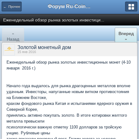
Форум Ru-Coin.ru
← Прочее
Еженедельный обзор рынка золотых инвестици...
«
Вперед
Назад
»
Золотой монетный дом
15 янв 2016
Еженедельный обзор рынка золотых инвестиционных монет (4-10
января 2016 г.)
Начало года выдалось для рынка драгоценных металлов вполне
удачным. Инвесторы, напуганные новым витком противостояния
на Ближнем Востоке,
крахом фондового рынка Китая и испытаниями ядерного оружия в
Северной Корее,
принялись активно покупать золото. В итоге котировки желтого
металла превысили
психологически важную отметку 1100 долларов за тройскую
унцию. Рублевые цены
также показали рекордный рост. Грамм золота за неделю