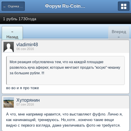
Форум Ru-Coin.ru
← Оценка монет царской России
1 рубль 1730года
«
Вперед
Назад
»
vladimir48
06 сен 2016
Моя реакция обусловлена тем, что на каждой площадке
развелось куча аферюг, которые мечтают продать "косую" чеканку
за большие рубли. !!!
во во и я про тоже
Хуторянин
07 сен 2016
А что, мне например нравится, что выставляют фуфло. Лично я,
как начинающий, тренируюсь. Но,хотя...конечно такие вещи
видно с первого взгляда, даже увеличивать фото не требуется.