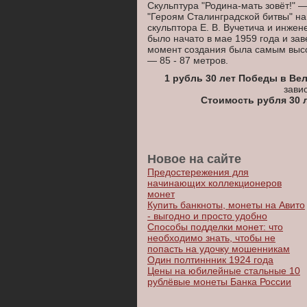
Скульптура "Родина-мать зовёт!"
"Героям Сталинградской битвы" на
скульптора Е. В. Вучетича и инжен
было начато в мае 1959 года и зав
момент создания была самым выс
— 85 - 87 метров.
1 рубль 30 лет Победы в Ве
зави
Стоимость рубля 30 
Новое на сайте
Предостережения для
начинающих коллекционеров
монет
Купить банкноты, монеты на Авито
- выгодно и просто удобно
Способы подделки монет: что
необходимо знать, чтобы не
попасть на удочку мошенникам
Один полтиннник 1924 года
Цены на юбилейные стальные 10
рублёвые монеты Банка России