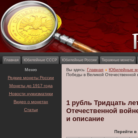
Главная
Юбилейные СССР
Юбилейные России
Тиражные монеты
Меню
Вы здесь:
Главная
Юбилейные м
Победы в Великой Отечественной 
Редкие монеты России
Монеты до 1917 года
Новости нумизматики
1 рубль Тридцать ле
Видео о монетах
Отечественной войн
Статьи
и описание
Перейти в