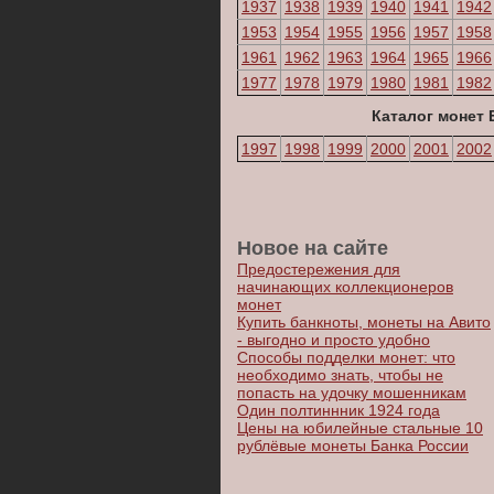
1937
1938
1939
1940
1941
1942
1953
1954
1955
1956
1957
1958
1961
1962
1963
1964
1965
1966
1977
1978
1979
1980
1981
1982
Каталог монет 
1997
1998
1999
2000
2001
2002
Новое на сайте
Предостережения для
начинающих коллекционеров
монет
Купить банкноты, монеты на Авито
- выгодно и просто удобно
Способы подделки монет: что
необходимо знать, чтобы не
попасть на удочку мошенникам
Один полтиннник 1924 года
Цены на юбилейные стальные 10
рублёвые монеты Банка России