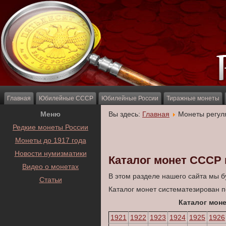
Главная
Юбилейные СССР
Юбилейные России
Тиражные монеты
Меню
Вы здесь:
Главная
Монеты регул
Редкие монеты России
Монеты до 1917 года
Новости нумизматики
Каталог монет СССР 
Видео о монетах
В этом разделе нашего сайта мы 
Статьи
Каталог монет систематезирован п
Каталог моне
1921
1922
1923
1924
1925
1926