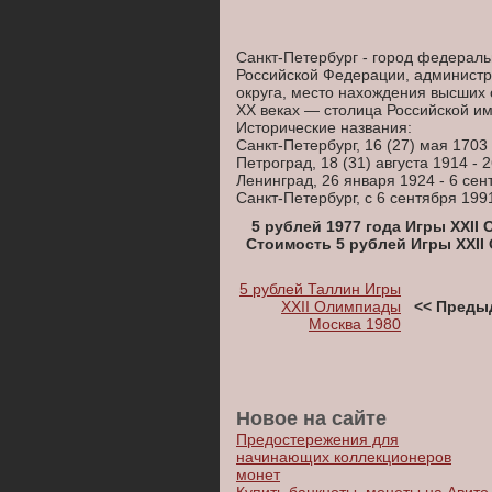
Санкт-Петербург - город федераль
Российской Федерации, админист
округа, место нахождения высших 
XX веках — столица Российской им
Исторические названия:
Санкт-Петербург, 16 (27) мая 1703 
Петроград, 18 (31) августа 1914 - 
Ленинград, 26 января 1924 - 6 сен
Санкт-Петербург, с 6 сентября 199
5 рублей 1977 года Игры XXII
Стоимость 5 рублей Игры XXII
5 рублей Таллин Игры
XXII Олимпиады
<< Преды
Москва 1980
Новое на сайте
Предостережения для
начинающих коллекционеров
монет