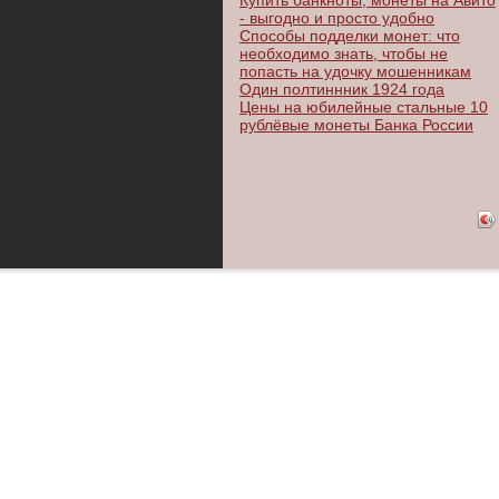
Купить банкноты, монеты на Авито
- выгодно и просто удобно
Способы подделки монет: что
необходимо знать, чтобы не
попасть на удочку мошенникам
Один полтиннник 1924 года
Цены на юбилейные стальные 10
рублёвые монеты Банка России