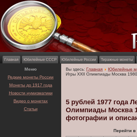
Главная
Юбилейные СССР
Юбилейные России
Тиражные монеты
Меню
Вы здесь:
Главная
Юбилейные м
Игры XXII Олимпиады Москва 198
Редкие монеты России
Монеты до 1917 года
Новости нумизматики
5 рублей 1977 года Л
Видео о монетах
Олимпиады Москва 1
Статьи
фотографии и описа
Перейти в