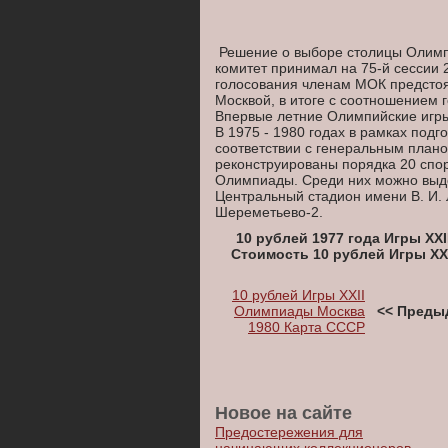
Решение о выборе столицы Олимп
комитет принимал на 75-й сессии 
голосования членам МОК предсто
Москвой, в итоге с соотношением 
Впервые летние Олимпийские игры
В 1975 - 1980 годах в рамках подг
соответствии с генеральным план
реконструированы порядка 20 спо
Олимпиады. Среди них можно выд
Центральный стадион имени В. И. 
Шереметьево-2.
10 рублей 1977 года Игры XX
Стоимость 10 рублей Игры XX
10 рублей Игры XXII
Олимпиады Москва
<< Преды
1980 Карта СССР
Новое на сайте
Предостережения для