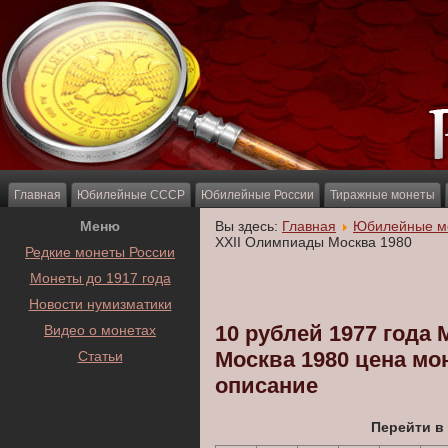
Главная
Юбилейные СССР
Юбилейные России
Тиражные монеты
Меню
Вы здесь:
Главная
Юбилейные м
XXII Олимпиады Москва 1980
Редкие монеты России
Монеты до 1917 года
Новости нумизматики
10 рублей 1977 года
Видео о монетах
Москва 1980 цена мо
Статьи
описание
Перейти в