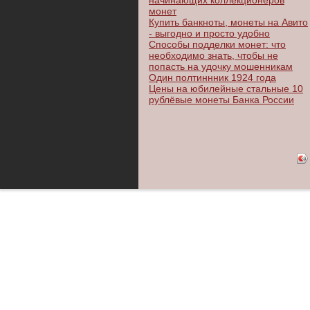
начинающих коллекционеров
монет
Купить банкноты, монеты на Авито
- выгодно и просто удобно
Способы подделки монет: что
необходимо знать, чтобы не
попасть на удочку мошенникам
Один полтиннник 1924 года
Цены на юбилейные стальные 10
рублёвые монеты Банка России