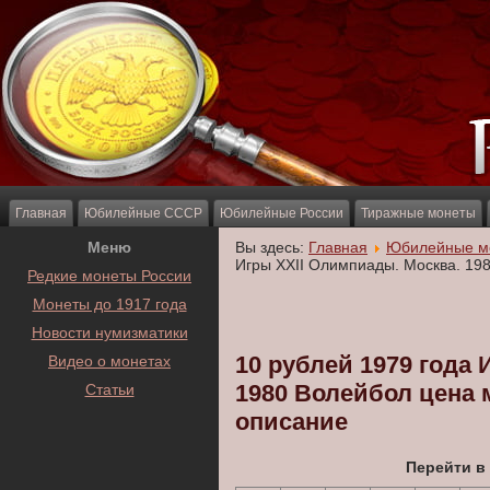
Главная
Юбилейные СССР
Юбилейные России
Тиражные монеты
Меню
Вы здесь:
Главная
Юбилейные м
Игры XXII Олимпиады. Москва. 19
Редкие монеты России
Монеты до 1917 года
Новости нумизматики
10 рублей 1979 года
Видео о монетах
1980 Волейбол цена 
Статьи
описание
Перейти в