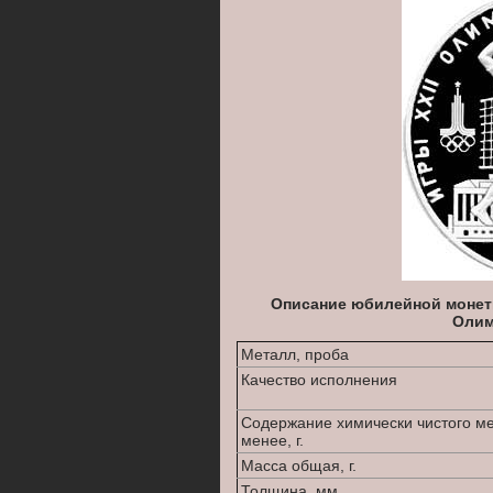
Описание юбилейной монеты
Олим
Металл, проба
Качество исполнения
Содержание химически чистого м
менее, г.
Масса общая, г.
Толщина, мм.