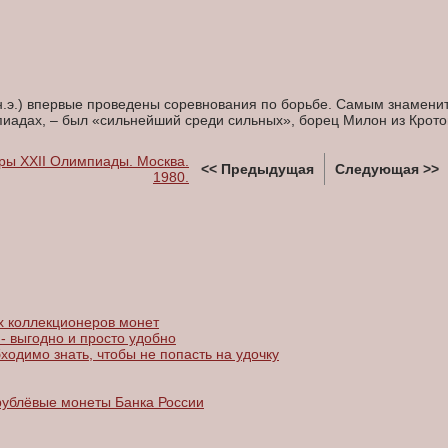
 н.э.) впервые проведены соревнования по борьбе. Самым знамени
иадах, – был «сильнейший среди сильных», борец Милон из Крот
гры XXII Олимпиады. Москва.
<< Предыдущая
Следующая >>
1980.
 коллекционеров монет
- выгодно и просто удобно
ходимо знать, чтобы не попасть на удочку
рублёвые монеты Банка России