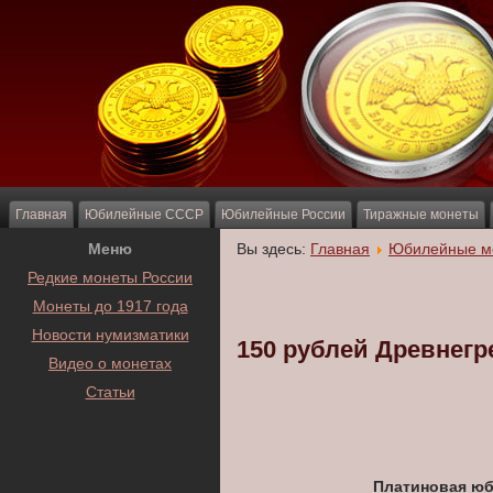
Главная
Юбилейные СССР
Юбилейные России
Тиражные монеты
Меню
Вы здесь:
Главная
Юбилейные м
Редкие монеты России
Монеты до 1917 года
Новости нумизматики
150 рублей Древнегр
Видео о монетах
Статьи
Платиновая юб