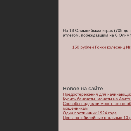
На 18 Олимпийских играх (708 до
атлетом, побеждавшим на 6 Олимп
150 рублей Гонки колесниц И
Новое на сайте
Предостережения для начинающих
Купить банкноты, монеты на Авито 
Способы подделки монет: что необ
мошенникам
Один полтиннник 1924 года
Цены на юбилейные стальные 10 