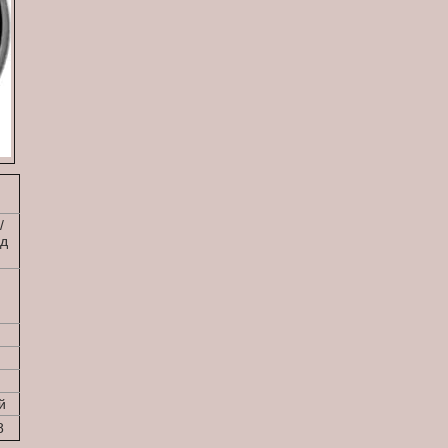
/
д
й
8