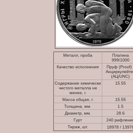
Металл, проба
Платина
999/1000
Качество исполнения
Пруф (Proof) 
Анциркулейте
(АЦ/UNC)
Содержание химически
15.55
чистого металла не
менее, г.
Масса общая, г.
15.55
Толщина, мм.
1.5
Диаметр, мм.
28.6
Гурт
240 рифлени
Тираж, шт.
18978 / 1397